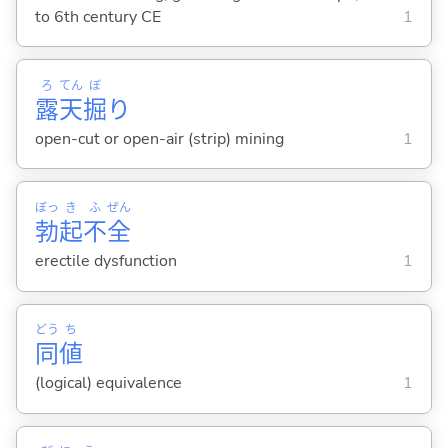
to 6th century CE
1
ろ
てん
ぼ
露
天
掘
り
open-cut or open-air (strip) mining
1
ぼっ
き
ふ
ぜん
勃
起
不
全
erectile dysfunction
1
どう
ち
同
値
(logical) equivalence
1