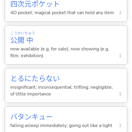
四
次
元
ポケット
4D pocket; magical pocket that can hold any item
1
こう
かい
ちゅう
公
開
中
now available (e.g. for sale); now showing (e.g.
film, exhibition)
1
とるにたらな
い
insignificant; inconsequential; trifling; negligible;
of little importance
1
バタンキュー
falling asleep immediately; going out like a light
1