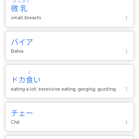
び
にゅう
微
乳
small breasts
1
バイア
Bahia
1
ぐ
ドカ
食
い
eating a lot; excessive eating; gorging; guzzling
1
チェー
Chè
1