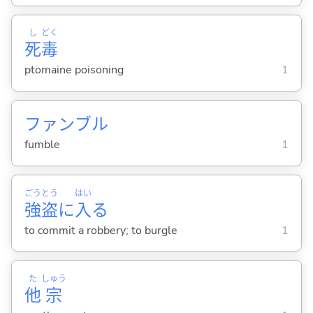
し
どく
死
毒
ptomaine poisoning
1
ファンブル
fumble
1
ごう
とう
はい
強
盗
に
入
る
to commit a robbery; to burgle
1
た
しゅう
他
宗