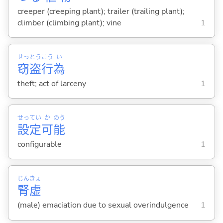
creeper (creeping plant); trailer (trailing plant);
climber (climbing plant); vine
1
せっ
とう
こう
い
窃
盗
行
為
theft; act of larceny
1
せっ
てい
か
のう
設
定
可
能
configurable
1
じん
きょ
腎
虚
(male) emaciation due to sexual overindulgence
1