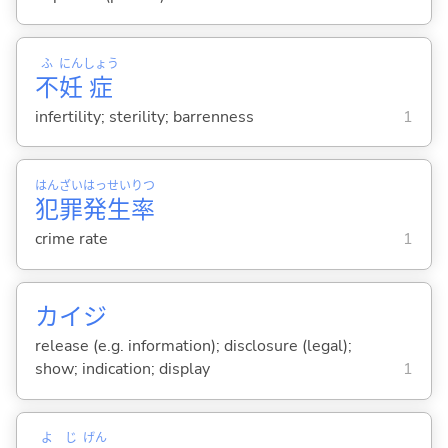
ふ
にん
しょう
不
妊
症
infertility; sterility; barrenness
1
はん
ざい
はっ
せい
りつ
犯
罪
発
生
率
crime rate
1
カイジ
release (e.g. information); disclosure (legal);
show; indication; display
1
よ
じ
げん