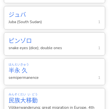
ジュバ
Juba (South Sudan)
1
ピンゾロ
snake eyes (dice); double ones
1
はん
えい
きゅう
半
永
久
semipermanence
1
みん
ぞく
だい
い
どう
民
族
大
移
動
Völkerwanderung; great migration in Europe, 4th