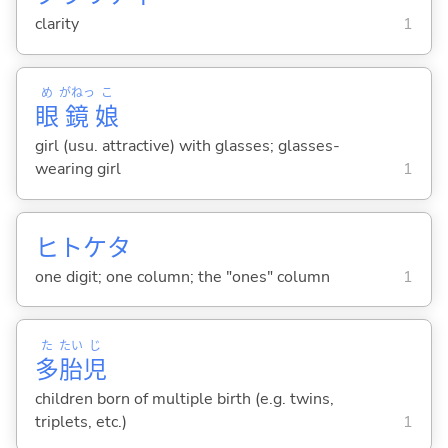
clarity
1
め
がねっ
こ
眼
鏡
娘
girl (usu. attractive) with glasses; glasses-
wearing girl
1
ヒトケタ
one digit; one column; the "ones" column
1
た
たい
じ
多
胎
児
children born of multiple birth (e.g. twins,
triplets, etc.)
1