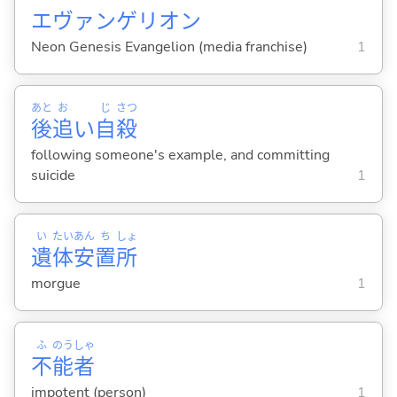
エヴァンゲリオン
Neon Genesis Evangelion (media franchise)
1
あと
お
じ
さつ
後
追
い
自
殺
following someone's example, and committing
suicide
1
い
たい
あん
ち
しょ
遺
体
安
置
所
morgue
1
ふ
のう
しゃ
不
能
者
impotent (person)
1