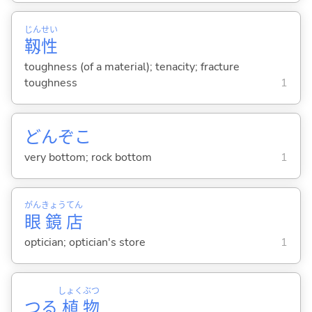
じん
せい
靱
性
toughness (of a material); tenacity; fracture
toughness
1
どんぞこ
very bottom; rock bottom
1
がん
きょう
てん
眼
鏡
店
optician; optician's store
1
しょく
ぶつ
つる
植
物