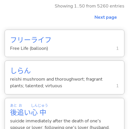
Showing 1..50 from 5260 entries
Next page
フリーライフ
Free Life (balloon)
1
しらん
reishi mushroom and thoroughwort; fragrant
plants; talented; virtuous
1
あと
お
しん
じゅう
後
追
い
心
中
suicide immediately after the death of one's
spouse or lover; following one's lover (husband,