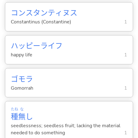
コンスタンティヌス
Constantinus (Constantine)
1
ハッピーライフ
happy life
1
ゴモラ
Gomorrah
1
たね
な
種
無
し
seedlessness; seedless fruit; lacking the material
needed to do something
1