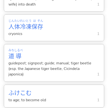
wife) into death
1
じん
たい
れい
とう
ほ
ぞん
人
体
冷
凍
保
存
cryonics
1
みち
しるべ
道
導
guidepost; signpost; guide; manual; tiger beetle
(esp. the Japanese tiger beetle, Cicindela
japonica)
1
ふけこ
む
to age; to become old
1