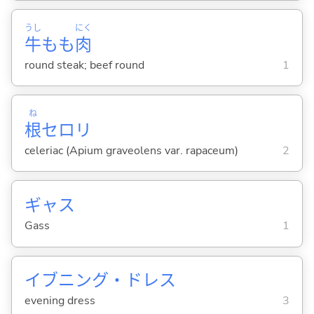
うし
にく
牛
もも
肉
round steak; beef round
1
ね
根
セロリ
celeriac (Apium graveolens var. rapaceum)
2
ギャス
Gass
1
イブニング・ドレス
evening dress
3