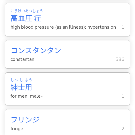
こう
けつ
あつ
しょう
高
血
圧
症
high blood pressure (as an illness); hypertension
1
コンスタンタン
constantan
586
しん
し
よう
紳
士
用
for men; male-
1
フリンジ
fringe
2