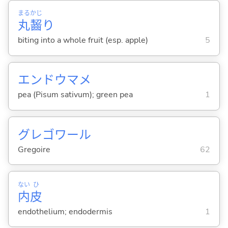
まる
かじ
丸
齧
り
biting into a whole fruit (esp. apple)
5
エンドウマメ
pea (Pisum sativum); green pea
1
グレゴワール
Gregoire
62
ない
ひ
内
皮
endothelium; endodermis
1