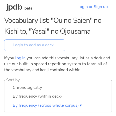
jpdb
Login or Sign up
beta
Vocabulary list: "Ou no Saien" no
Kishi to, "Yasai" no Ojousama
If you
log in
you can add this vocabulary list as a deck and
use our built-in spaced repetition system to learn all of
the vocabulary and kanji contained within!
Sort by
Chronologically
By frequency (within deck)
By frequency (across whole corpus) ▾