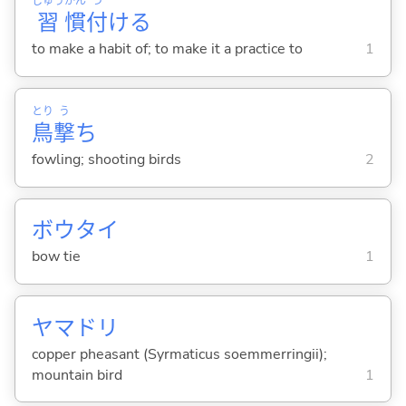
しゅう
かん
づ
習
慣
付
け
る
to make a habit of; to make it a practice to
1
とり
う
鳥
撃
ち
fowling; shooting birds
2
ボウタイ
bow tie
1
ヤマドリ
copper pheasant (Syrmaticus soemmerringii);
mountain bird
1