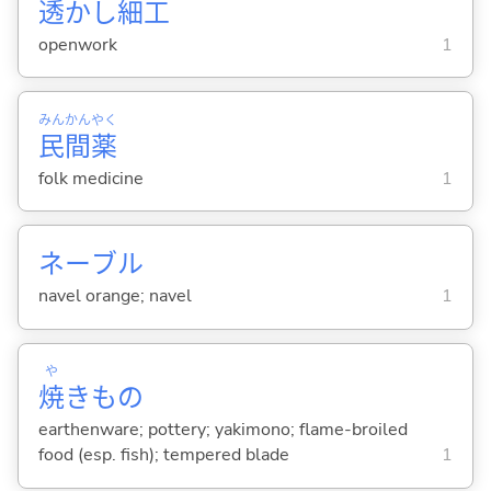
透
かし
細
工
openwork
1
みん
かん
やく
民
間
薬
folk medicine
1
ネーブル
navel orange; navel
1
や
焼
きもの
earthenware; pottery; yakimono; flame-broiled
food (esp. fish); tempered blade
1