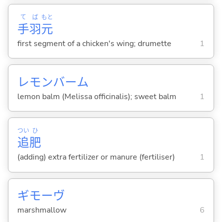
て
ば
もと
手
羽
元
first segment of a chicken's wing; drumette
1
レモンバーム
lemon balm (Melissa officinalis); sweet balm
1
つい
ひ
追
肥
(adding) extra fertilizer or manure (fertiliser)
1
ギモーヴ
marshmallow
6