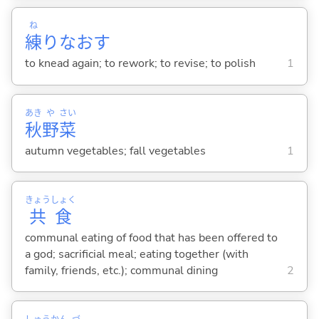
ね
練
りなお
す
to knead again; to rework; to revise; to polish
1
あき
や
さい
秋
野
菜
autumn vegetables; fall vegetables
1
きょう
しょく
共
食
communal eating of food that has been offered to
a god; sacrificial meal; eating together (with
family, friends, etc.); communal dining
2