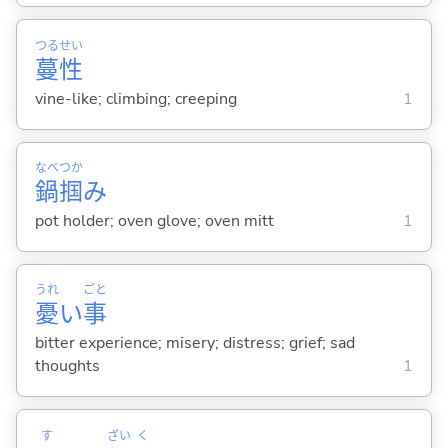
つる
せい
蔓
性
vine-like; climbing; creeping
1
なべ
つか
鍋
掴
み
pot holder; oven glove; oven mitt
1
うれ
ごと
憂
い
事
bitter experience; misery; distress; grief; sad
thoughts
1
す
ざい
く