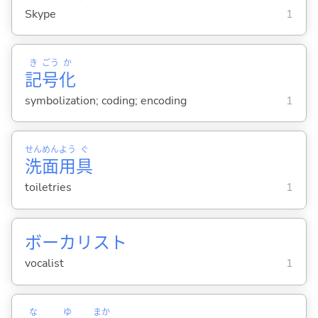
Skype
1
き
ごう
か
記
号
化
symbolization; coding; encoding
1
せん
めん
よう
ぐ
洗
面
用
具
toiletries
1
ボーカリスト
vocalist
1
な
ゆ
まか