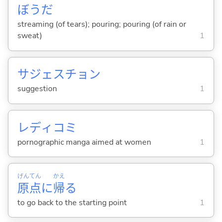
ぼうだ
streaming (of tears); pouring; pouring (of rain or
sweat)
1
サジェスチョン
suggestion
1
レディコミ
pornographic manga aimed at women
1
げん
てん
かえ
原
点
に
帰
る
to go back to the starting point
1