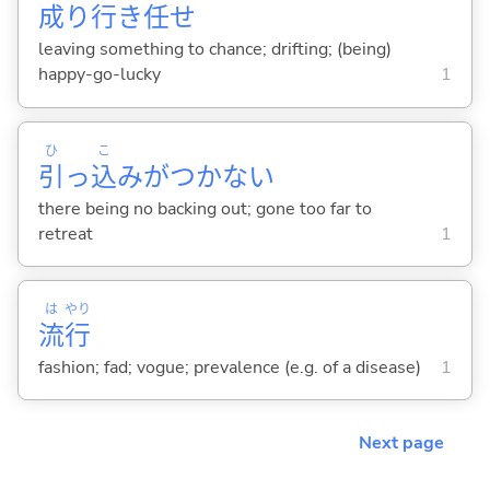
成
り
行
き
任
せ
leaving something to chance; drifting; (being)
happy-go-lucky
1
ひ
こ
引
っ
込
みがつかない
there being no backing out; gone too far to
retreat
1
は
やり
流
行
fashion; fad; vogue; prevalence (e.g. of a disease)
1
Next page