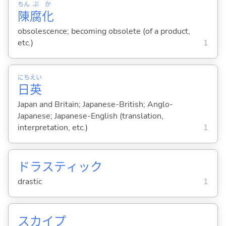
ちん
ぷ
か
陳
腐
化
obsolescence; becoming obsolete (of a product,
etc.)
1
にち
えい
日
英
Japan and Britain; Japanese-British; Anglo-
Japanese; Japanese-English (translation,
interpretation, etc.)
1
ドラスティック
drastic
1
スカイプ