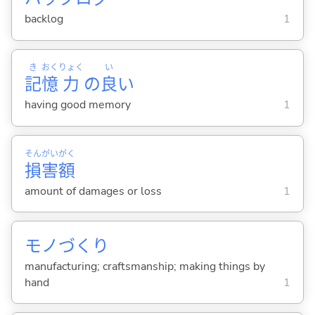
backlog
1
き
おく
りょく
い
記
憶
力
の
良
い
having good memory
1
そん
がい
がく
損
害
額
amount of damages or loss
1
モノづくり
manufacturing; craftsmanship; making things by
hand
1