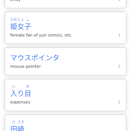
ひめ
じょ
し
姫
女
子
female fan of yuri comics, etc.
1
マウスポインタ
mouse pointer
1
い
め
入
り
目
expenses
1
た
さき
田
崎