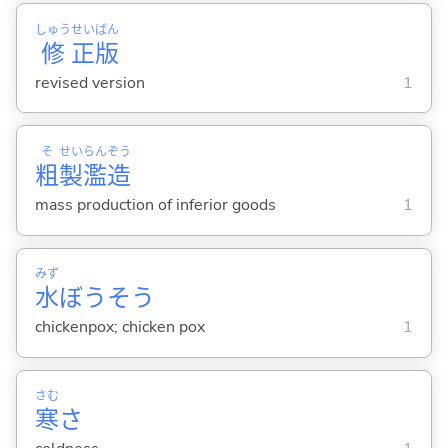
しゅう
せい
ばん
修
正
版
revised version
1
そ
せい
らん
ぞう
粗
製
濫
造
mass production of inferior goods
1
みず
水
ぼうそう
chickenpox; chicken pox
1
さむ
寒
さ