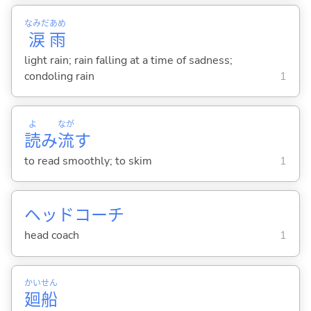
なみだ
あめ
涙
雨
light rain; rain falling at a time of sadness;
condoling rain
1
よ
なが
読
み
流
す
to read smoothly; to skim
1
ヘッドコーチ
head coach
1
かい
せん
廻
船