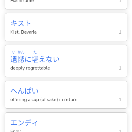
Hashizume
1
キスト
Kist, Bavaria
1
い
かん
た
遺
憾
に
堪
えな
い
deeply regrettable
1
へんぱい
offering a cup (of sake) in return
1
エンディ
Endy
1