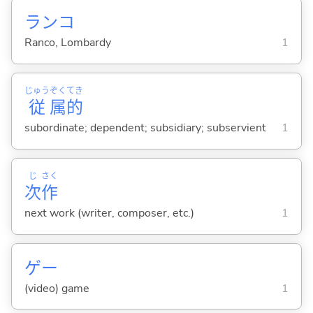
ランコ
Ranco, Lombardy
1
じゅう
ぞく
てき
従
属
的
subordinate; dependent; subsidiary; subservient
1
じ
さく
次
作
next work (writer, composer, etc.)
1
ゲー
(video) game
1