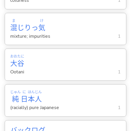
coldness
1
ま
け
混
じりっ
気
mixture; impurities
1
おお
たに
大
谷
Ootani
1
じゅん
に
ほん
じん
純
日
本
人
(racially) pure Japanese
1
バックログ