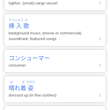
lighter; (small) cargo vessel
1
そう
にゅう
か
挿
入
歌
background music; (movie or commercial)
soundtrack; featured songs
1
コンシューマー
consumer
1
は
ぎ
すがた
晴
れ
着
姿
dressed up (in fine clothes)
1