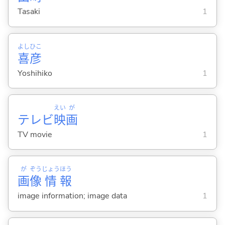
Tasaki
1
よし
ひこ
喜
彦
Yoshihiko
1
えい
が
テレビ
映
画
TV movie
1
が
ぞう
じょう
ほう
画
像
情
報
image information; image data
1