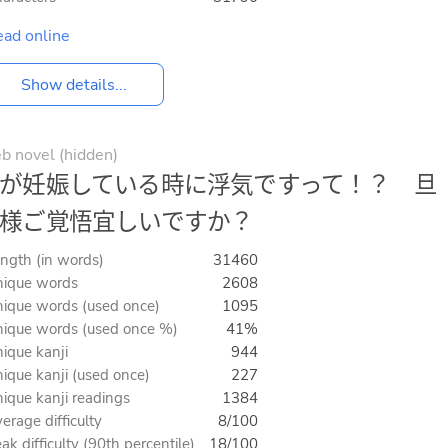
ad online
Show details...
 novel (hidden)
が妊娠している時に浮気ですって！？ 旦
様ご覚悟宜しいですか？
ngth (in words)
31460
ique words
2608
ique words (used once)
1095
ique words (used once %)
41%
ique kanji
944
ique kanji (used once)
227
ique kanji readings
1384
erage difficulty
8/100
ak difficulty (90th percentile)
18/100