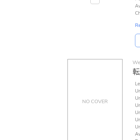
Av
Ch
Re
We
転
Le
Un
Un
NO COVER
Un
Un
Un
Un
Av