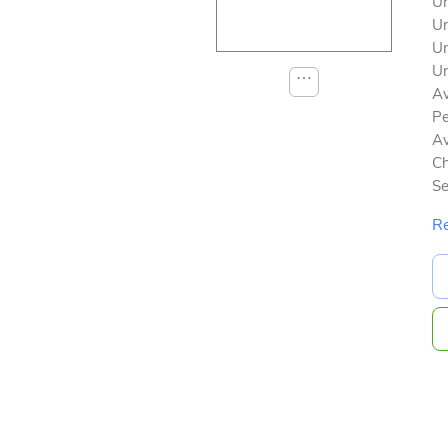
Un
Un
Un
Un
⋯
Av
Pe
Av
Ch
Se
Re