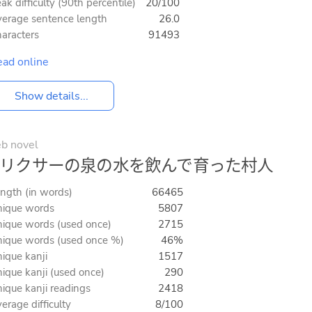
ak difficulty (90th percentile)
20/100
erage sentence length
26.0
aracters
91493
ad online
Show details...
b novel
リクサーの泉の水を飲んで育った村人
ngth (in words)
66465
ique words
5807
ique words (used once)
2715
ique words (used once %)
46%
ique kanji
1517
ique kanji (used once)
290
ique kanji readings
2418
erage difficulty
8/100