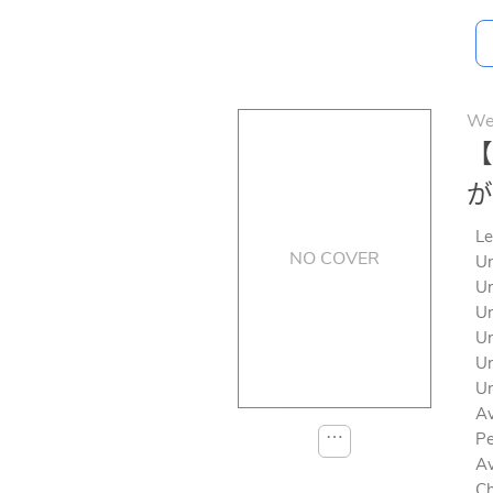
We
【
が
Le
NO COVER
Un
Un
Un
Un
Un
Un
Av
⋯
Pe
Av
Ch