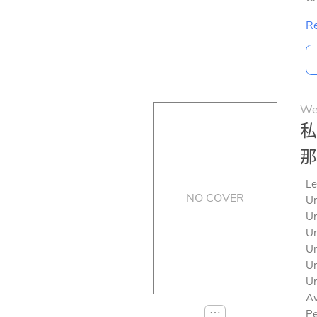
Re
Web
私
那
Le
NO COVER
Un
Un
Un
Un
Un
Un
Av
⋯
Pe