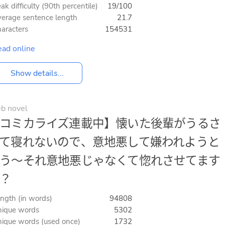
ak difficulty (90th percentile)
19/100
erage sentence length
21.7
aracters
154531
ad online
Show details...
b novel
コミカライズ連載中】懐いた後輩がうるさ
て寝れないので、意地悪して嫌われようと
う〜それ意地悪じゃなくて惚れさせてます
？
ngth (in words)
94808
ique words
5302
ique words (used once)
1732