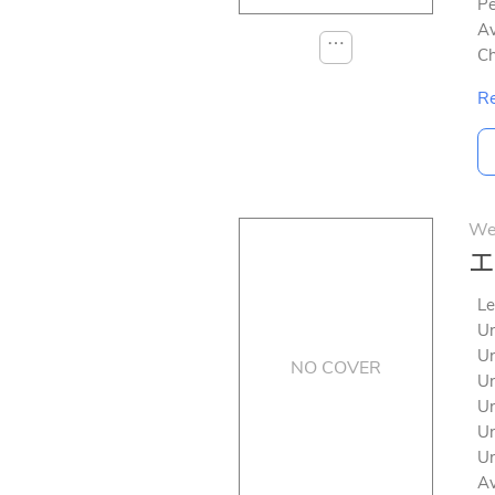
Pe
Av
⋯
Ch
Re
We
エ
Le
Un
Un
NO COVER
Un
Un
Un
Un
Av