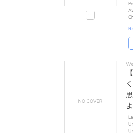
Pe
Av
⋯
Ch
Re
We
【
く
思
NO COVER
よ
Le
Un
Un