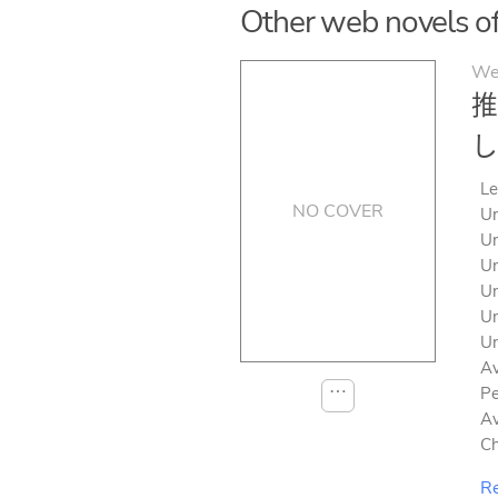
Other web novels of s
We
推
し
Le
NO COVER
Un
Un
Un
Un
Un
Un
Av
⋯
Pe
Av
Ch
Re