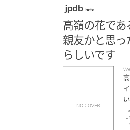
jpdb
beta
高嶺の花であ
親友かと思っ
らしいです
We
高
イ
い
NO COVER
Le
Un
Un