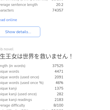
erage sentence length
20.2
aracters
74357
ad online
Show details...
b novel
生王女は世界を救いません！
ngth (in words)
37525
ique words
4471
ique words (used once)
2091
ique words (used once %)
46%
ique kanji
1375
ique kanji (used once)
282
ique kanji readings
2183
erage difficulty
8/100