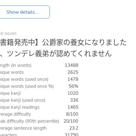
Show details...
b novel
書籍発売中】公爵家の養女になりました
、ツンデレ義弟が認めてくれません
ngth (in words)
13488
ique words
2625
ique words (used once)
1478
ique words (used once %)
56%
ique kanji
1020
ique kanji (used once)
336
ique kanji readings
1465
erage difficulty
8/100
ak difficulty (90th percentile)
20/100
erage sentence length
23.2
aracters
31790