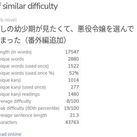
imilar difficulty
b novel
しの幼少期が見たくて、悪役令嬢を選んで
まった（番外編追加）
ngth (in words)
17547
ique words
2880
ique words (used once)
1522
ique words (used once %)
52%
ique kanji
1014
ique kanji (used once)
277
ique kanji readings
1480
erage difficulty
8/100
ak difficulty (90th percentile)
19/100
erage sentence length
21.3
aracters
43763
ad online