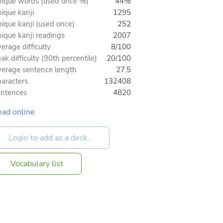
ique words (used once %)
44%
ique kanji
1295
ique kanji (used once)
252
ique kanji readings
2007
erage difficulty
8/100
ak difficulty (90th percentile)
20/100
erage sentence length
27.5
aracters
132408
ntences
4820
ad online
Vocabulary list