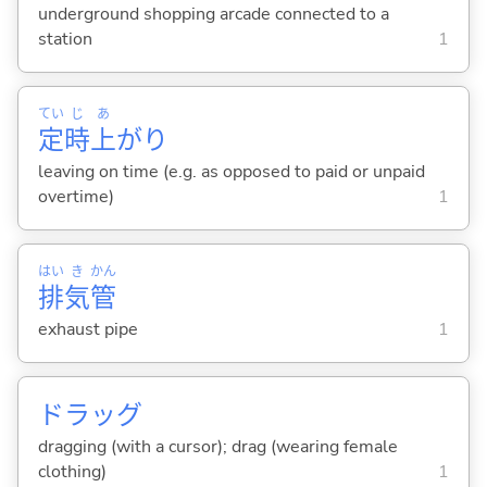
underground shopping arcade connected to a
station
1
てい
じ
あ
定
時
上
がり
leaving on time (e.g. as opposed to paid or unpaid
overtime)
1
はい
き
かん
排
気
管
exhaust pipe
1
ドラッグ
dragging (with a cursor); drag (wearing female
clothing)
1