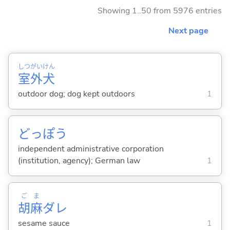
Showing 1..50 from 5976 entries
Next page
しつ
がい
けん
室
外
犬
outdoor dog; dog kept outdoors
1
どっぽう
independent administrative corporation
(institution, agency); German law
1
ご
ま
胡
麻
ダレ
sesame sauce
1