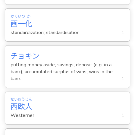
かく
いつ
か
画
一
化
standardization; standardisation
1
チョキン
putting money aside; savings; deposit (e.g. in a
bank); accumulated surplus of wins; wins in the
bank
1
せい
おう
じん
西
欧
人
Westerner
1