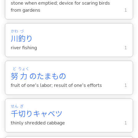
stone when emptied; device for scaring birds
from gardens
1
かわ
づ
川
釣
り
river fishing
1
ど
りょく
努
力
のたまもの
fruit of one's labor; result of one's efforts
1
せん
ぎ
千
切
りキャベツ
thinly shredded cabbage
1