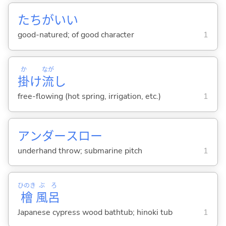
たちがい
い
good-natured; of good character
1
か
なが
掛
け
流
し
free-flowing (hot spring, irrigation, etc.)
1
アンダースロー
underhand throw; submarine pitch
1
ひのき
ぶ
ろ
檜
風
呂
Japanese cypress wood bathtub; hinoki tub
1