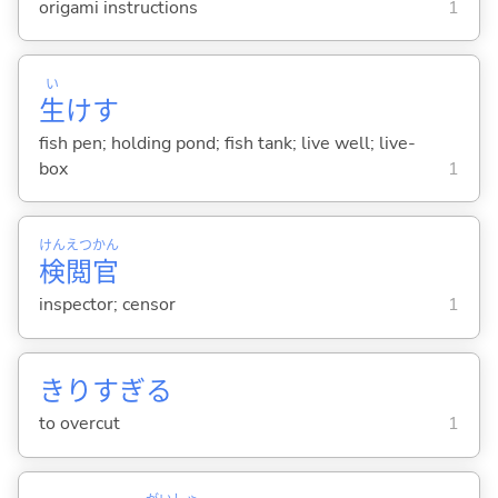
origami instructions
1
い
生
けす
fish pen; holding pond; fish tank; live well; live-
box
1
けん
えつ
かん
検
閲
官
inspector; censor
1
きりすぎ
る
to overcut
1