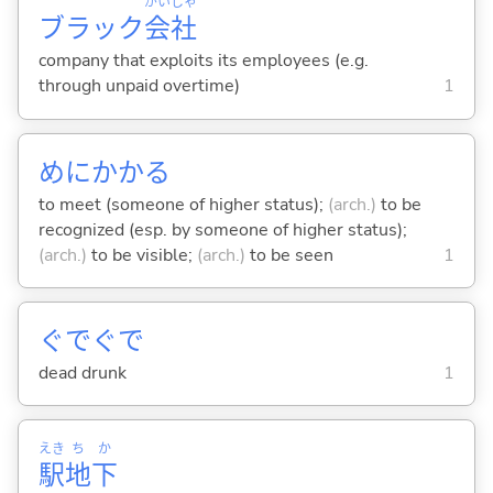
がい
しゃ
ブラック
会
社
company that exploits its employees (e.g.
through unpaid overtime)
1
めにかか
る
to meet (someone of higher status);
(arch.)
to be
recognized (esp. by someone of higher status);
(arch.)
to be visible;
(arch.)
to be seen
1
ぐでぐで
dead drunk
1
えき
ち
か
駅
地
下