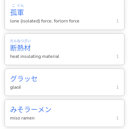
こ
ぐん
孤
軍
lone (isolated) force; forlorn force
1
だん
ねつ
ざい
断
熱
材
heat insulating material
1
グラッセ
glacé
1
みそラーメン
miso ramen
1