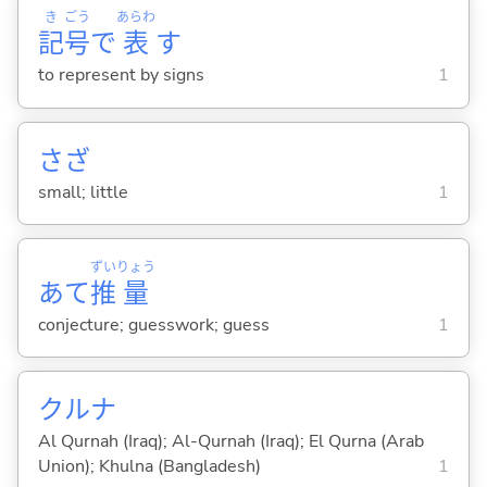
き
ごう
あらわ
記
号
で
表
す
to represent by signs
1
さざ
small; little
1
ずい
りょう
あて
推
量
conjecture; guesswork; guess
1
クルナ
Al Qurnah (Iraq); Al-Qurnah (Iraq); El Qurna (Arab
Union); Khulna (Bangladesh)
1