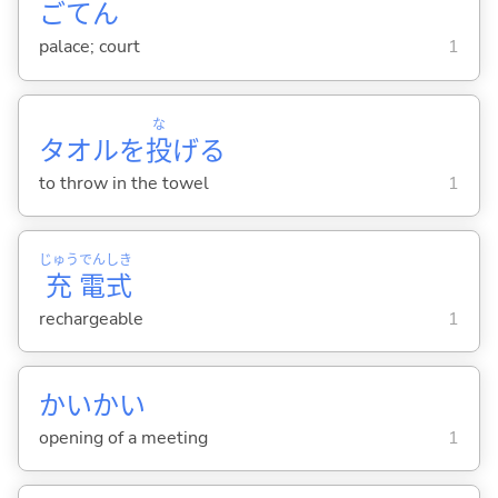
ごてん
palace; court
1
な
タオルを
投
げ
る
to throw in the towel
1
じゅう
でん
しき
充
電
式
rechargeable
1
かいかい
opening of a meeting
1