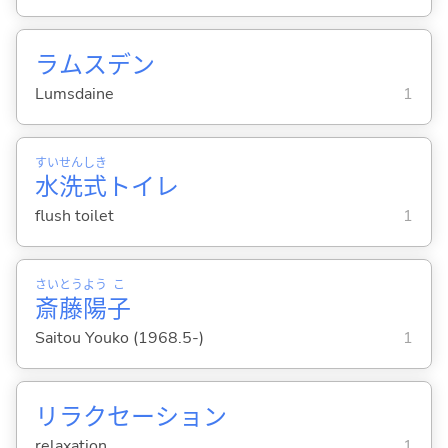
ラムスデン
Lumsdaine
1
すい
せん
しき
水
洗
式
トイレ
flush toilet
1
さい
とう
よう
こ
斎
藤
陽
子
Saitou Youko (1968.5-)
1
リラクセーション
relaxation
1