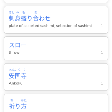
さし
み
も
あ
刺
身
盛
り
合
わせ
plate of assorted sashimi; selection of sashimi
1
スロー
throw
1
あん
こく
じ
安
国
寺
Ankokuji
1
お
かた
折
り
方