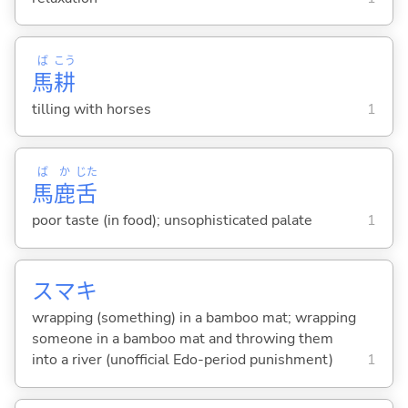
ば
こう
馬
耕
tilling with horses
1
ば
か
じた
馬
鹿
舌
poor taste (in food); unsophisticated palate
1
スマキ
wrapping (something) in a bamboo mat; wrapping
someone in a bamboo mat and throwing them
into a river (unofficial Edo-period punishment)
1