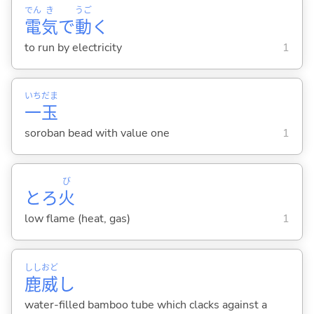
でん
き
うご
電
気
で
動
く
to run by electricity
1
いち
だま
一
玉
soroban bead with value one
1
び
とろ
火
low flame (heat, gas)
1
しし
おど
鹿
威
し
water-filled bamboo tube which clacks against a