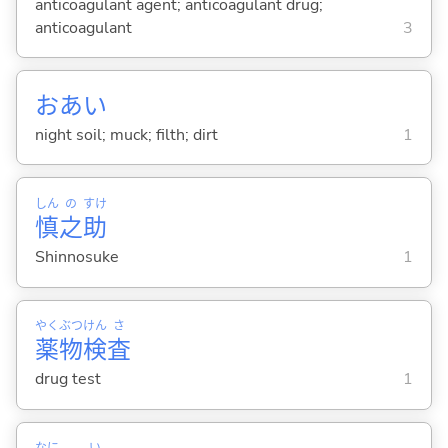
anticoagulant agent; anticoagulant drug;
anticoagulant
3
おあい
night soil; muck; filth; dirt
1
しん
の
すけ
慎
之
助
Shinnosuke
1
やく
ぶつ
けん
さ
薬
物
検
査
drug test
1