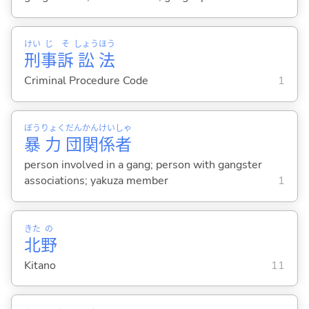
けい
じ
そ
しょう
ほう
刑
事
訴
訟
法
Criminal Procedure Code
1
ぼう
りょく
だん
かん
けい
しゃ
暴
力
団
関
係
者
person involved in a gang; person with gangster
associations; yakuza member
1
きた
の
北
野
Kitano
11