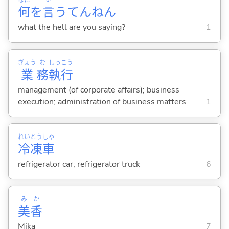
なに
い
何
を
言
うてんねん
what the hell are you saying?
1
ぎょう
む
しっ
こう
業
務
執
行
management (of corporate affairs); business
execution; administration of business matters
1
れい
とう
しゃ
冷
凍
車
refrigerator car; refrigerator truck
6
み
か
美
香
Mika
7