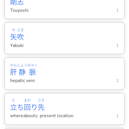
剛
志
Tsuyoshi
1
や
ぶき
矢
吹
Yabuki
1
かん
じょう
みゃく
肝
静
脈
hepatic vein
2
た
まわ
さき
立
ち
回
り
先
whereabouts; present location
1