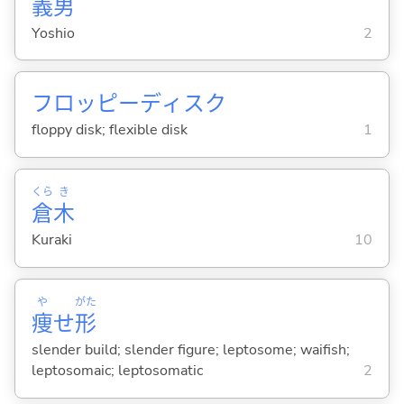
義
男
Yoshio
2
フロッピーディスク
floppy disk; flexible disk
1
くら
き
倉
木
Kuraki
10
や
がた
痩
せ
形
slender build; slender figure; leptosome; waifish;
leptosomaic; leptosomatic
2