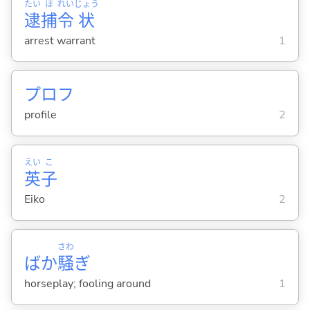
たい
ほ
れい
じょう
逮
捕
令
状
arrest warrant
1
プロフ
profile
2
えい
こ
英
子
Eiko
2
さわ
ばか
騒
ぎ
horseplay; fooling around
1