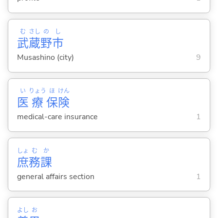
む
さし
の
し
武
蔵
野
市
Musashino (city)
9
い
りょう
ほ
けん
医
療
保
険
medical-care insurance
1
しょ
む
か
庶
務
課
general affairs section
1
よし
お