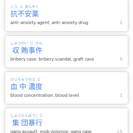
こう
ふ
あん
やく
抗
不
安
薬
anti-anxiety agent; anti-anxiety drug
1
しゅう
わい
じ
けん
収
賄
事
件
bribery case; bribery scandal; graft case
5
けっ
ちゅう
のう
ど
血
中
濃
度
blood concentration; blood level
1
しゅう
だん
ぼう
こう
集
団
暴
行
gang assault; mob violence; gang rape
15