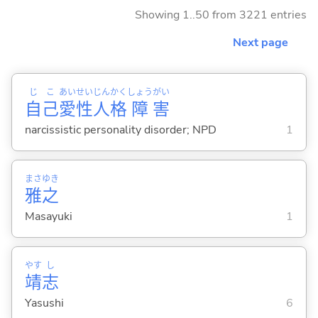
Showing 1..50 from 3221 entries
Next page
じ
こ
あい
せい
じん
かく
しょう
がい
自
己
愛
性
人
格
障
害
narcissistic personality disorder; NPD
1
まさ
ゆき
雅
之
Masayuki
1
やす
し
靖
志
Yasushi
6