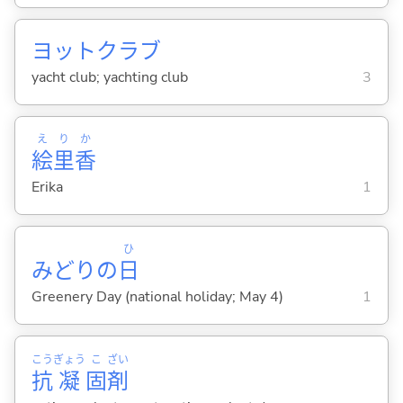
ヨットクラブ
yacht club; yachting club
3
え
り
か
絵
里
香
Erika
1
ひ
みどりの
日
Greenery Day (national holiday; May 4)
1
こう
ぎょう
こ
ざい
抗
凝
固
剤