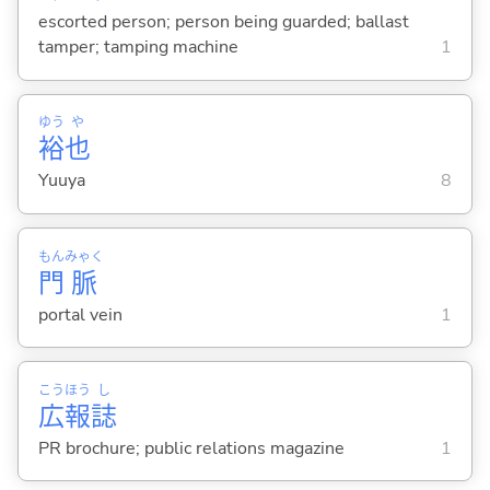
escorted person; person being guarded; ballast
tamper; tamping machine
1
ゆう
や
裕
也
Yuuya
8
もん
みゃく
門
脈
portal vein
1
こう
ほう
し
広
報
誌
PR brochure; public relations magazine
1