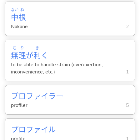
なか
ね
中
根
Nakane
2
む
り
き
無
理
が
利
く
to be able to handle strain (overexertion,
inconvenience, etc.)
1
プロファイラー
profiler
5
プロファイル
profile
1