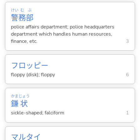
けい
む
ぶ
警
務
部
police affairs department; police headquarters
department which handles human resources,
finance, etc.
3
フロッピー
floppy (disk); floppy
6
かま
じょう
鎌
状
sickle-shaped; falciform
1
マルタイ