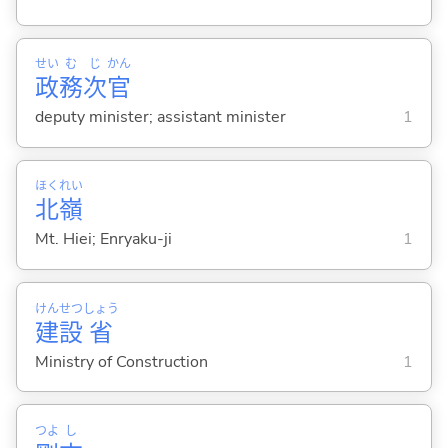
せい
む
じ
かん
政
務
次
官
deputy minister; assistant minister
1
ほく
れい
北
嶺
Mt. Hiei; Enryaku-ji
1
けん
せつ
しょう
建
設
省
Ministry of Construction
1
つよ
し