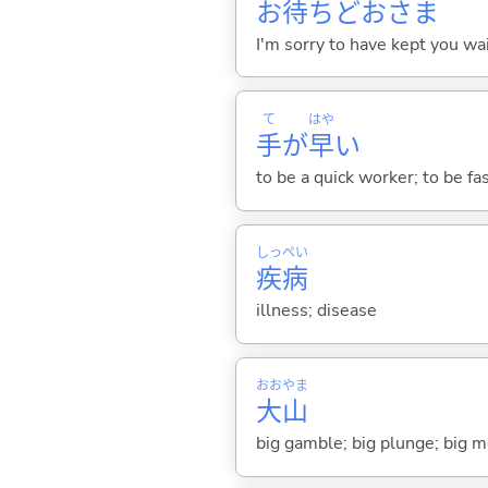
お
待
ちどおさま
I'm sorry to have kept you wa
て
はや
手
が
早
い
to be a quick worker; to be fa
しっ
ぺい
疾
病
illness; disease
おお
やま
大
山
big gamble; big plunge; big 