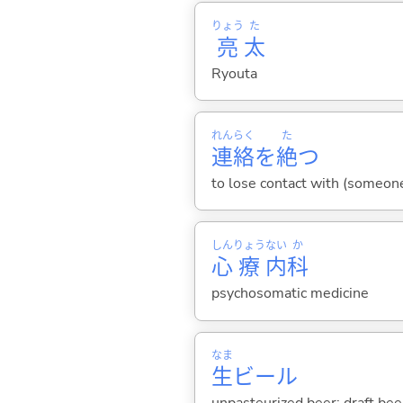
りょう
た
亮
太
Ryouta
れん
らく
た
連
絡
を
絶
つ
to lose contact with (someone
しん
りょう
ない
か
心
療
内
科
psychosomatic medicine
なま
生
ビール