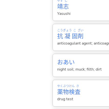
やす
し
靖
志
Yasushi
こう
ぎょう
こ
ざい
抗
凝
固
剤
anticoagulant agent; anticoag
おあい
night soil; muck; filth; dirt
やく
ぶつ
けん
さ
薬
物
検
査
drug test