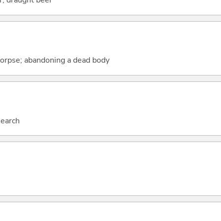
r; draught beer
corpse; abandoning a dead body
search