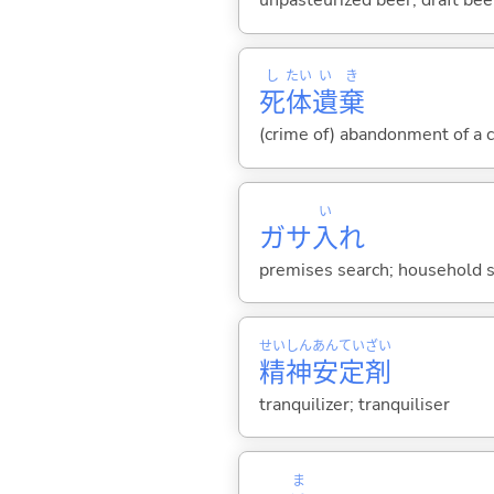
unpasteurized beer; draft bee
し
たい
い
き
死
体
遺
棄
(crime of) abandonment of a 
い
ガサ
入
れ
premises search; household 
せい
しん
あん
てい
ざい
精
神
安
定
剤
tranquilizer; tranquiliser
ま