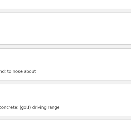
und; to nose about
oncrete; (golf) driving range