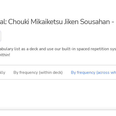
nal: Chouki Mikaiketsu Jiken Sousahan -
bulary list as a deck and use our built-in spaced repetition sys
ithin!
lly
By frequency (within deck)
By frequency (across wh