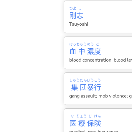
つよ
し
剛
志
Tsuyoshi
けっ
ちゅう
のう
ど
血
中
濃
度
blood concentration; blood le
しゅう
だん
ぼう
こう
集
団
暴
行
gang assault; mob violence; 
い
りょう
ほ
けん
医
療
保
険