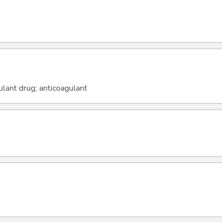
ulant drug; anticoagulant