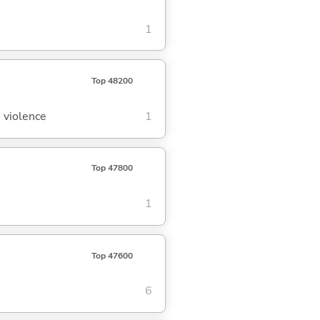
1
Top 48200
o violence
1
Top 47800
1
Top 47600
6