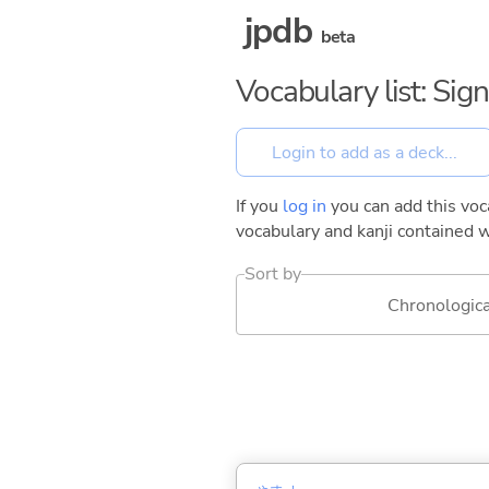
jpdb
beta
Vocabulary list: Sig
If you
log in
you can add this voca
vocabulary and kanji contained w
Sort by
Chronologica