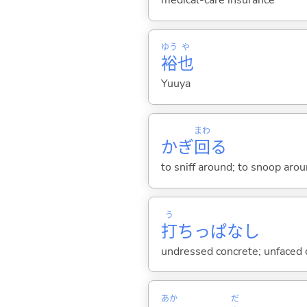
medical-care insurance
ゆう
や
裕
也
Yuuya
まわ
かぎ
回
る
to sniff around; to snoop aro
う
打
ちっぱなし
undressed concrete; unfaced c
あか
だ