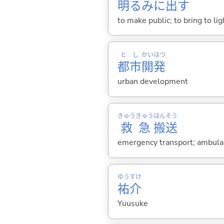
明
るみに
出
す
to make public; to bring to lig
と
し
かい
はつ
都
市
開
発
urban development
きゅう
きゅう
はん
そう
救
急
搬
送
emergency transport; ambula
ゆう
すけ
祐
介
Yuusuke