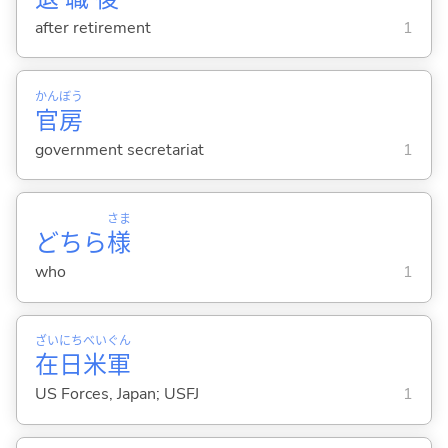
after retirement
1
かん
ぼう
官
房
government secretariat
1
さま
どちら
様
who
1
ざい
にち
べい
ぐん
在
日
米
軍
US Forces, Japan; USFJ
1