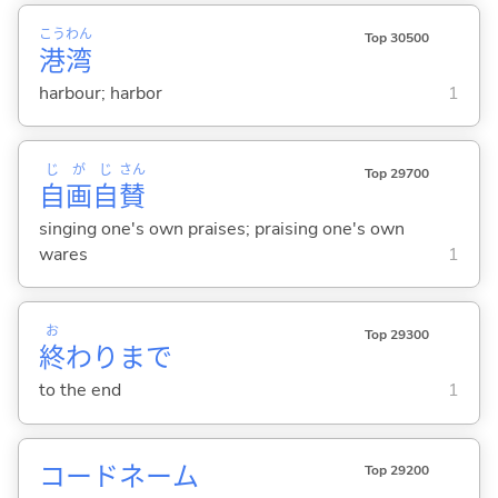
こう
わん
Top 30500
港
湾
harbour; harbor
1
じ
が
じ
さん
Top 29700
自
画
自
賛
singing one's own praises; praising one's own
wares
1
お
Top 29300
終
わりまで
to the end
1
コードネーム
Top 29200