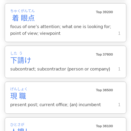
ちゃく
がん
てん
Top 39200
着
眼
点
focus of one's attention; what one is looking for;
point of view; viewpoint
1
した
う
Top 37600
下
請
け
subcontract; subcontractor (person or company)
1
げん
しょく
Top 36500
現
職
present post; current office; (an) incumbent
1
ひと
さが
Top 36100