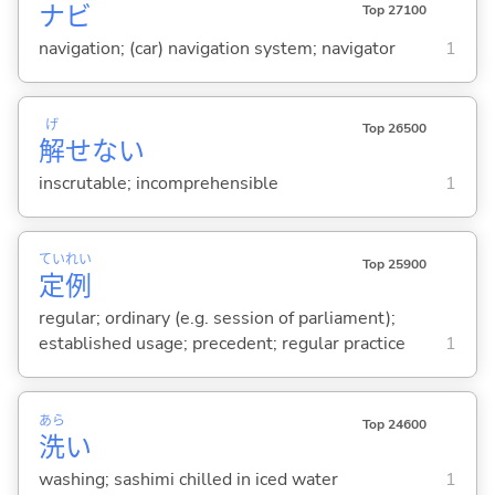
ナビ
Top 27100
navigation; (car) navigation system; navigator
1
げ
Top 26500
解
せな
い
inscrutable; incomprehensible
1
てい
れい
Top 25900
定
例
regular; ordinary (e.g. session of parliament);
established usage; precedent; regular practice
1
あら
Top 24600
洗
い
washing; sashimi chilled in iced water
1