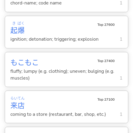
chord-name; code name
1
き
ばく
Top 27600
起
爆
ignition; detonation; triggering; explosion
1
もこもこ
Top 27400
fluffy; lumpy (e.g. clothing); uneven; bulging (e.g.
muscles)
1
らい
てん
Top 27100
来
店
coming to a store (restaurant, bar, shop, etc.)
1