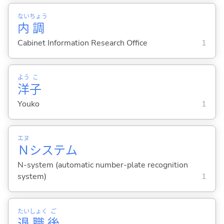
ない
ちょう
内
調
Cabinet Information Research Office
1
よう
こ
洋
子
Youko
1
エヌ
Ｎ
システム
N-system (automatic number-plate recognition
system)
1
たい
しょく
ご
退
職
後