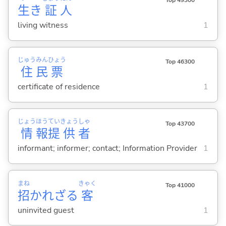
Top 49300
生
き
証
人
living witness
1
じゅう
みん
ひょう
Top 46300
住
民
票
certificate of residence
1
じょう
ほう
てい
きょう
しゃ
Top 43700
情
報
提
供
者
informant; informer; contact; Information Provider
1
まね
きゃく
Top 41000
招
かれざる
客
uninvited guest
1