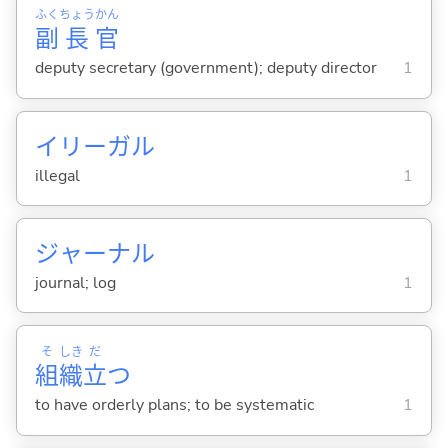
ふく
ちょう
かん
副
長
官
deputy secretary (government); deputy director
1
イリーガル
illegal
1
ジャーナル
journal; log
1
そ
しき
だ
組
織
立
つ
to have orderly plans; to be systematic
1