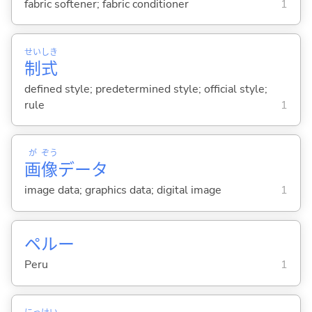
fabric softener; fabric conditioner
1
せい
しき
制
式
defined style; predetermined style; official style;
rule
1
が
ぞう
画
像
データ
image data; graphics data; digital image
1
ペルー
Peru
1