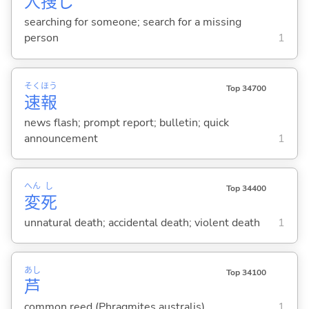
人
捜
し
searching for someone; search for a missing
person
1
そく
ほう
Top 34700
速
報
news flash; prompt report; bulletin; quick
announcement
1
へん
し
Top 34400
変
死
unnatural death; accidental death; violent death
1
あし
Top 34100
芦
common reed (Phragmites australis)
1