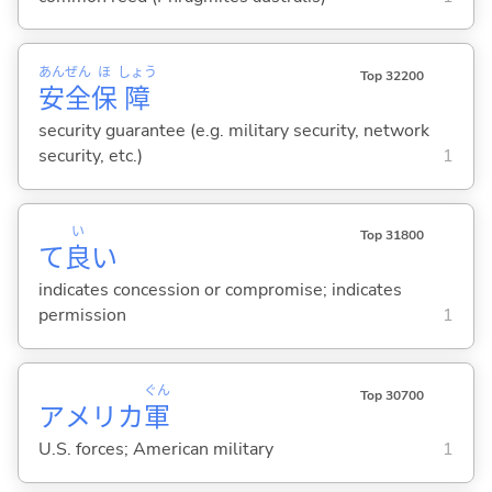
あん
ぜん
ほ
しょう
Top 32200
安
全
保
障
security guarantee (e.g. military security, network
security, etc.)
1
い
Top 31800
て
良
い
indicates concession or compromise; indicates
permission
1
ぐん
Top 30700
アメリカ
軍
U.S. forces; American military
1