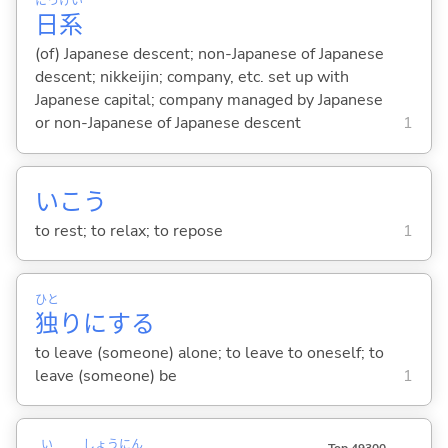
にっ
けい
日
系
(of) Japanese descent; non-Japanese of Japanese
descent; nikkeijin; company, etc. set up with
Japanese capital; company managed by Japanese
or non-Japanese of Japanese descent
1
いこ
う
to rest; to relax; to repose
1
ひと
独
りに
する
to leave (someone) alone; to leave to oneself; to
leave (someone) be
1
い
しょう
にん