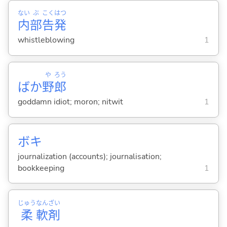
ない
ぶ
こく
はつ
内
部
告
発
whistleblowing
1
や
ろう
ばか
野
郎
goddamn idiot; moron; nitwit
1
ボキ
journalization (accounts); journalisation;
bookkeeping
1
じゅう
なん
ざい
柔
軟
剤