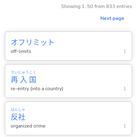
Showing 1..50 from 833 entries
Next page
オフリミット
off-limits
1
さい
にゅう
こく
再
入
国
re-entry (into a country)
1
はん
しゃ
反
社
organized crime
1