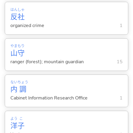
はん
しゃ
反
社
organized crime
1
やま
もり
山
守
ranger (forest); mountain guardian
15
ない
ちょう
内
調
Cabinet Information Research Office
1
よう
こ
洋
子