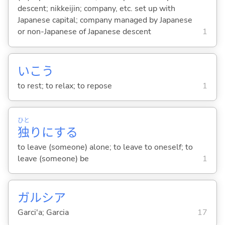
descent; nikkeijin; company, etc. set up with
Japanese capital; company managed by Japanese
or non-Japanese of Japanese descent
1
いこ
う
to rest; to relax; to repose
1
ひと
独
りに
する
to leave (someone) alone; to leave to oneself; to
leave (someone) be
1
ガルシア
Garci'a; Garcia
17