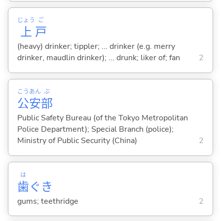
じょう
ご
上
戸
(heavy) drinker; tippler; ... drinker (e.g. merry
drinker, maudlin drinker); ... drunk; liker of; fan
2
こう
あん
ぶ
公
安
部
Public Safety Bureau (of the Tokyo Metropolitan
Police Department); Special Branch (police);
Ministry of Public Security (China)
2
は
歯
ぐき
gums; teethridge
2