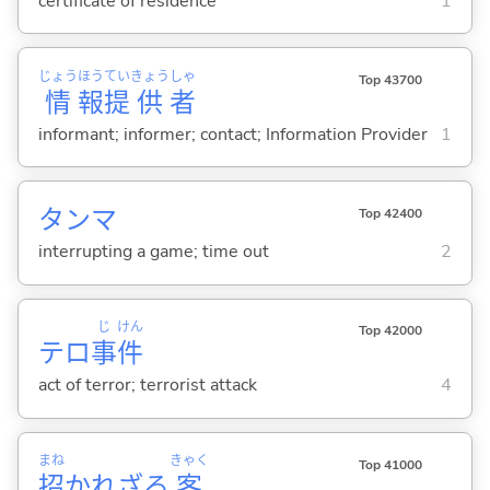
certificate of residence
1
じょう
ほう
てい
きょう
しゃ
Top 43700
情
報
提
供
者
informant; informer; contact; Information Provider
1
タンマ
Top 42400
interrupting a game; time out
2
じ
けん
Top 42000
テロ
事
件
act of terror; terrorist attack
4
まね
きゃく
Top 41000
招
かれざる
客