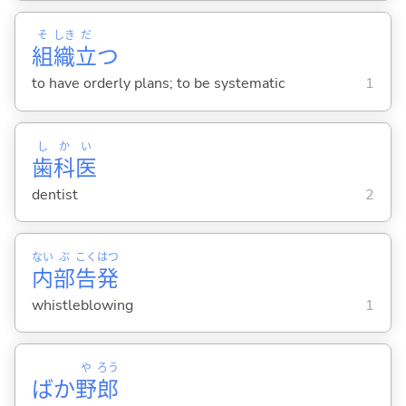
そ
しき
だ
組
織
立
つ
to have orderly plans; to be systematic
1
し
か
い
歯
科
医
dentist
2
ない
ぶ
こく
はつ
内
部
告
発
whistleblowing
1
や
ろう
ばか
野
郎