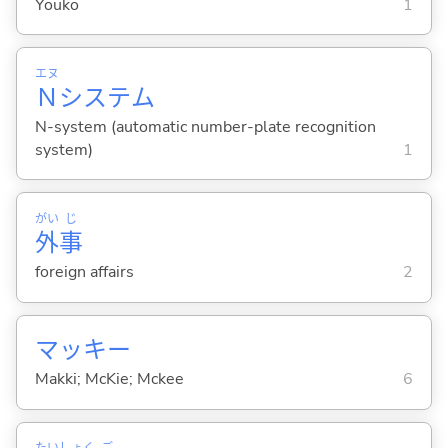
Youko
1
エヌ
Ｎ
システム
N-system (automatic number-plate recognition
system)
1
がい
じ
外
事
foreign affairs
2
マッキー
Makki; McKie; Mckee
6