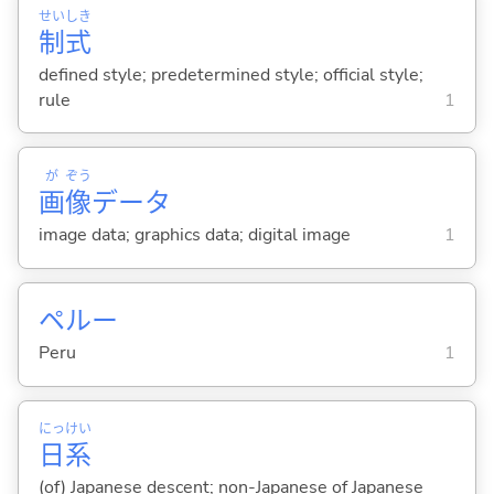
せい
しき
制
式
defined style; predetermined style; official style;
rule
1
が
ぞう
画
像
データ
image data; graphics data; digital image
1
ペルー
Peru
1
にっ
けい
日
系
(of) Japanese descent; non-Japanese of Japanese