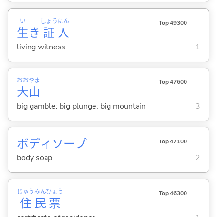
い
しょう
にん
Top 49300
生
き
証
人
living witness
1
おお
やま
Top 47600
大
山
big gamble; big plunge; big mountain
3
ボディソープ
Top 47100
body soap
2
じゅう
みん
ひょう
Top 46300
住
民
票