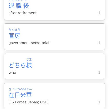
たい
しょく
ご
退
職
後
after retirement
1
かん
ぼう
官
房
government secretariat
1
さま
どちら
様
who
1
ざい
にち
べい
ぐん
在
日
米
軍
US Forces, Japan; USFJ
1