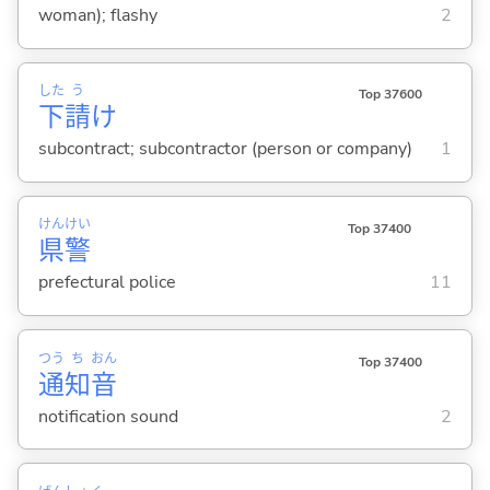
woman); flashy
2
した
う
Top 37600
下
請
け
subcontract; subcontractor (person or company)
1
けん
けい
Top 37400
県
警
prefectural police
11
つう
ち
おん
Top 37400
通
知
音
notification sound
2