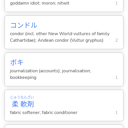
goddamn idiot; moron; nitwit
1
コンドル
condor (incl. other New World vultures of family
Cathartidae); Andean condor (Vultur gryphus)
2
ボキ
journalization (accounts); journalisation;
bookkeeping
1
じゅう
なん
ざい
柔
軟
剤
fabric softener; fabric conditioner
1