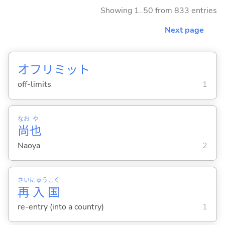
Showing 1..50 from 833 entries
Next page
オフリミット
off-limits
1
なお
や
尚
也
Naoya
2
さい
にゅう
こく
再
入
国
re-entry (into a country)
1