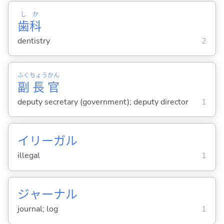
し
か
歯
科
dentistry
2
ふく
ちょう
かん
副
長
官
deputy secretary (government); deputy director
1
イリーガル
illegal
1
ジャーナル
journal; log
1