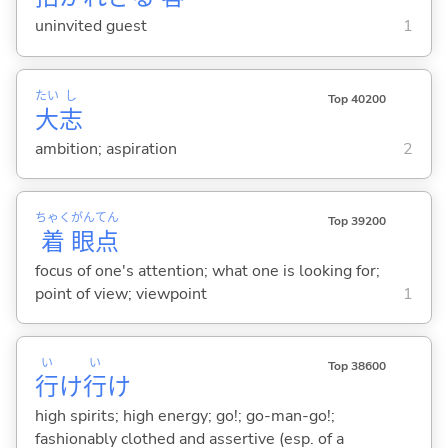
uninvited guest
1
たい
し
Top 40200
大
志
ambition; aspiration
2
ちゃく
がん
てん
Top 39200
着
眼
点
focus of one's attention; what one is looking for;
point of view; viewpoint
1
い
い
Top 38600
行
け
行
け
high spirits; high energy; go!; go-man-go!;
fashionably clothed and assertive (esp. of a