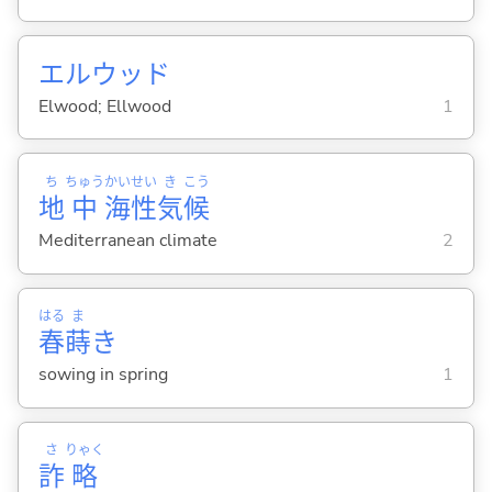
エルウッド
Elwood; Ellwood
1
ち
ちゅう
かい
せい
き
こう
地
中
海
性
気
候
Mediterranean climate
2
はる
ま
春
蒔
き
sowing in spring
1
さ
りゃく
詐
略