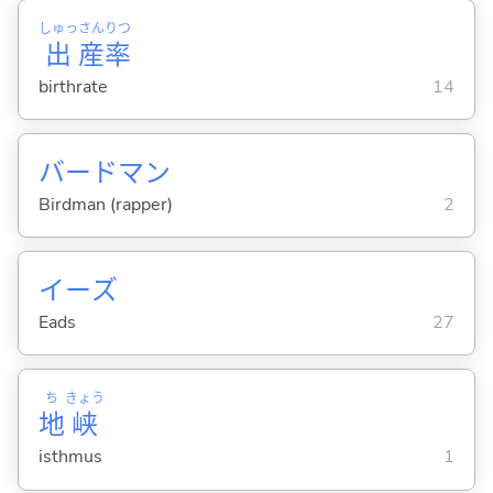
しゅっ
さん
りつ
出
産
率
birthrate
14
バードマン
Birdman (rapper)
2
イーズ
Eads
27
ち
きょう
地
峡
isthmus
1