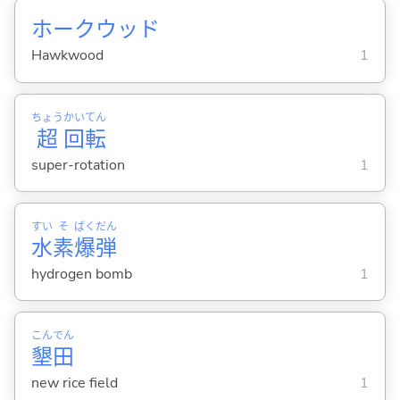
ホークウッド
Hawkwood
1
ちょう
かい
てん
超
回
転
super-rotation
1
すい
そ
ばく
だん
水
素
爆
弾
hydrogen bomb
1
こん
でん
墾
田
new rice field
1