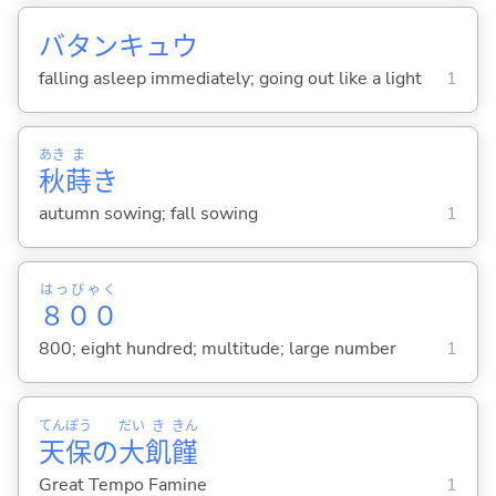
バタンキュウ
falling asleep immediately; going out like a light
1
あき
ま
秋
蒔
き
autumn sowing; fall sowing
1
はっぴゃく
８００
800; eight hundred; multitude; large number
1
てん
ぽう
だい
き
きん
天
保
の
大
飢
饉
Great Tempo Famine
1