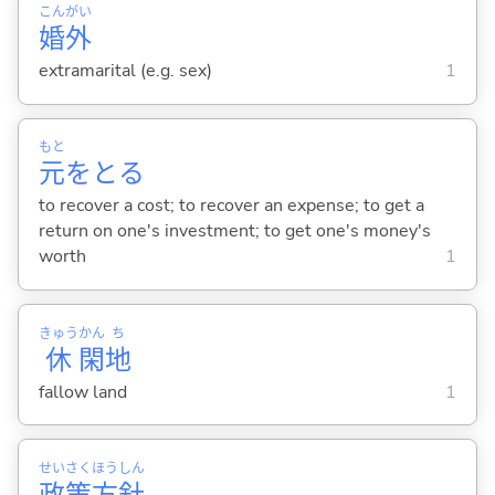
こん
がい
婚
外
extramarital (e.g. sex)
1
もと
元
をと
る
to recover a cost; to recover an expense; to get a
return on one's investment; to get one's money's
worth
1
きゅう
かん
ち
休
閑
地
fallow land
1
せい
さく
ほう
しん
政
策
方
針