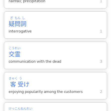
rainfall; precipitation
1
ぎ
もん
し
疑
問
詞
interrogative
1
こう
れい
交
霊
communication with the dead
3
きゃく
う
客
受
け
enjoying popularity among the customers
2
けっ
こん
ねん
れい