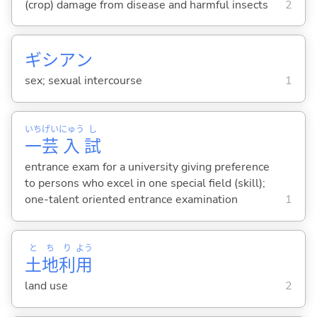
(crop) damage from disease and harmful insects
2
ギシアン
sex; sexual intercourse
1
いち
げい
にゅう
し
一
芸
入
試
entrance exam for a university giving preference
to persons who excel in one special field (skill);
one-talent oriented entrance examination
1
と
ち
り
よう
土
地
利
用
land use
2