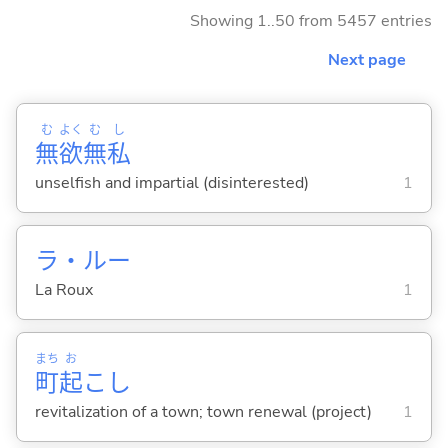
Showing 1..50 from 5457 entries
Next page
む
よく
む
し
無
欲
無
私
unselfish and impartial (disinterested)
1
ラ・ルー
La Roux
1
まち
お
町
起
こし
revitalization of a town; town renewal (project)
1