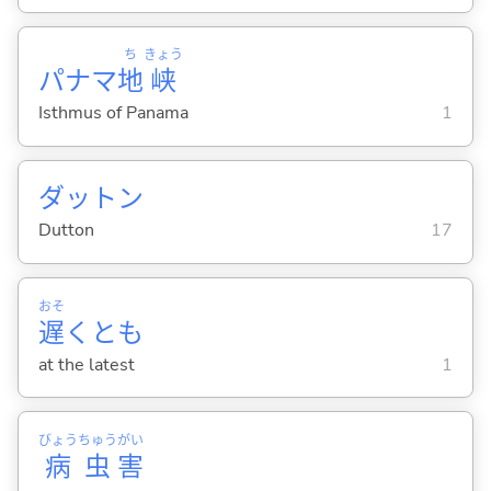
ち
きょう
パナマ
地
峡
Isthmus of Panama
1
ダットン
Dutton
17
おそ
遅
くとも
at the latest
1
びょう
ちゅう
がい
病
虫
害