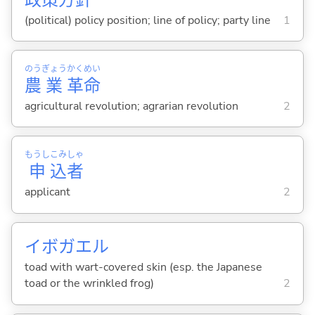
(political) policy position; line of policy; party line
1
のう
ぎょう
かく
めい
農
業
革
命
agricultural revolution; agrarian revolution
2
もうし
こみ
しゃ
申
込
者
applicant
2
イボガエル
toad with wart-covered skin (esp. the Japanese
toad or the wrinkled frog)
2