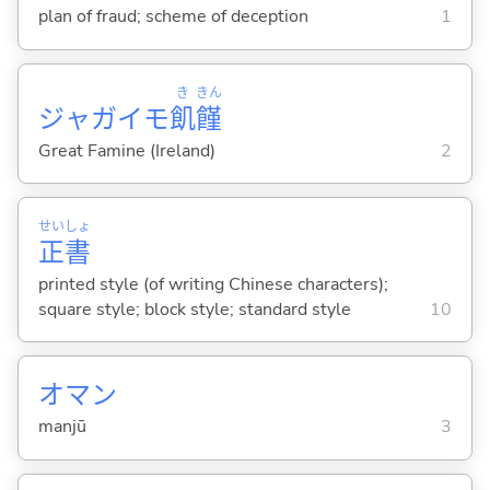
plan of fraud; scheme of deception
1
き
きん
ジャガイモ
飢
饉
Great Famine (Ireland)
2
せい
しょ
正
書
printed style (of writing Chinese characters);
square style; block style; standard style
10
オマン
manjū
3