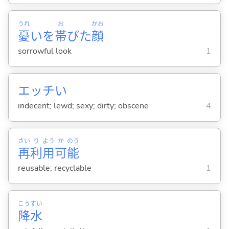
うれ
お
かお
憂
いを
帯
びた
顔
sorrowful look
1
エッチ
い
indecent; lewd; sexy; dirty; obscene
4
さい
り
よう
か
のう
再
利
用
可
能
reusable; recyclable
1
こう
すい
降
水