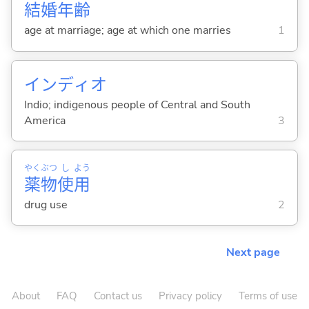
結
婚
年
齢
age at marriage; age at which one marries
1
インディオ
Indio; indigenous people of Central and South
America
3
やく
ぶつ
し
よう
薬
物
使
用
drug use
2
Next page
About
FAQ
Contact us
Privacy policy
Terms of use