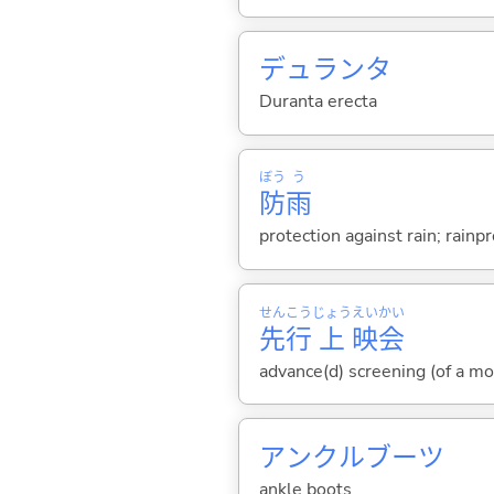
デュランタ
Duranta erecta
ぼう
う
防
雨
protection against rain; rainpr
せん
こう
じょう
えい
かい
先
行
上
映
会
advance(d) screening (of a mo
アンクルブーツ
ankle boots