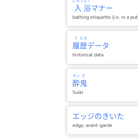
にゅう
よく
入
浴
マナー
bathing etiquette (i.e. in a pub
り
れき
履
歴
データ
historical data
すい
き
酔
鬼
Suiki
エッジのきいた
edgy; avant-garde