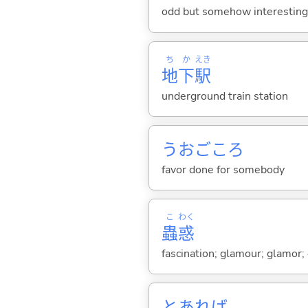
odd but somehow interesting 
ち
か
えき
地
下
駅
underground train station
うおごころ
favor done for somebody
こ
わく
蟲
惑
fascination; glamour; glamor
とあれば