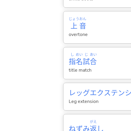
じょう
おん
上
音
overtone
し
めい
じ
あい
指
名
試
合
title match
レッグエクステン
Leg extension
がえ
ねずみ
返
し