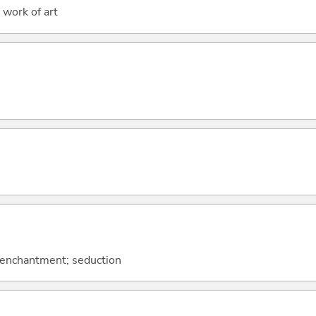
work of art
; enchantment; seduction