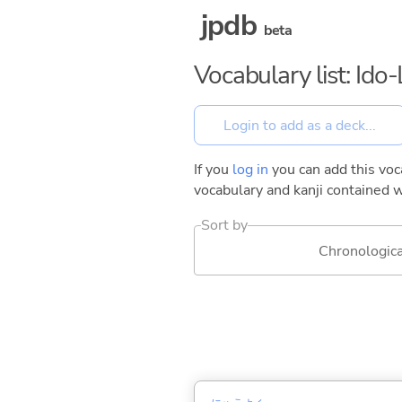
jpdb
beta
Vocabulary list: Ido-
If you
log in
you can add this voca
vocabulary and kanji contained w
Sort by
Chronologica