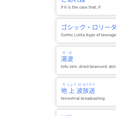
if it is the case that; if
ゴシック・ロリー
Gothic Lolita (type of teenage
ゆ
ば
湯
波
tofu skin; dried beancurd; de
ち
じょう
は
ほう
そう
地
上
波
放
送
terrestrial broadcasting