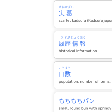
さね
かずら
実
葛
scarlet kadsura (Kadsura japo
り
れき
じょう
ほう
履
歴
情
報
historical information
こう
すう
口
数
population; number of items, a
もちもちパン
small round bun with springy