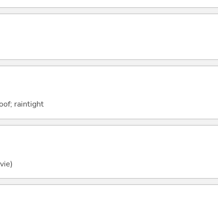
oof; raintight
vie)