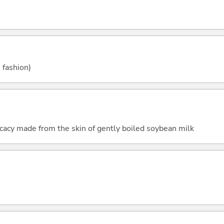
タ
 fashion)
licacy made from the skin of gently boiled soybean milk