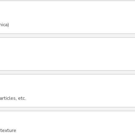
nica)
rticles, etc.
 texture