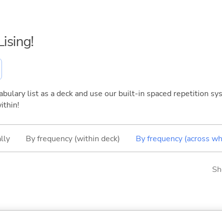
Lising!
bulary list as a deck and use our built-in spaced repetition sys
ithin!
lly
By frequency (within deck)
By frequency (across wh
Sh