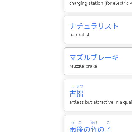
charging station (for electric 
ナチュラリスト
naturalist
マズルブレーキ
Muzzle brake
こ
せつ
古
拙
artless but attractive in a qua
う
ご
たけ
こ
雨
後
の
竹
の
子