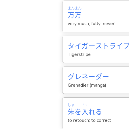
まん
まん
万
万
very much; fully; never
タイガーストライ
Tigerstripe
グレネーダー
Grenadier (manga)
しゅ
い
朱
を
入
れ
る
to retouch; to correct