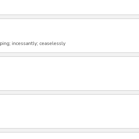
ping; incessantly; ceaselessly