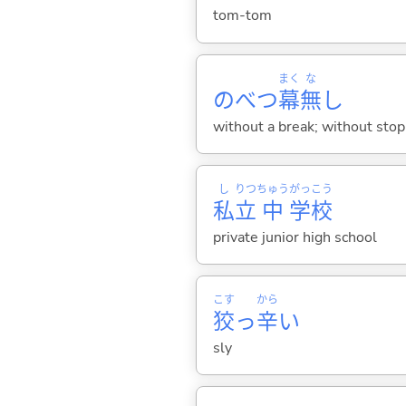
tom-tom
まく
な
のべつ
幕
無
し
without a break; without stop
し
りつ
ちゅう
がっ
こう
私
立
中
学
校
private junior high school
こす
から
狡
っ
辛
い
sly