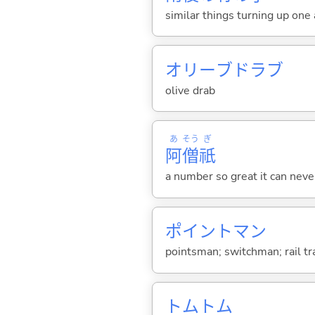
similar things turning up one
オリーブドラブ
olive drab
あ
そう
ぎ
阿
僧
祇
a number so great it can nev
ポイントマン
pointsman; switchman; rail t
トムトム