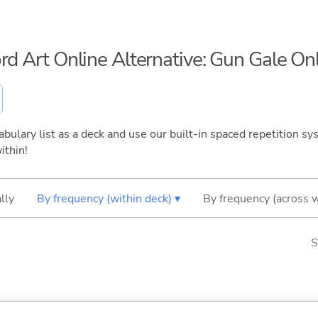
ord Art Online Alternative: Gun Gale On
bulary list as a deck and use our built-in spaced repetition sys
ithin!
lly
By frequency (within deck) ▾
By frequency (across 
S