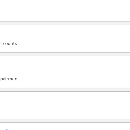
it counts
mpairment