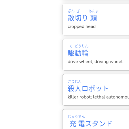
ざん
ぎ
あたま
散
切
り
頭
cropped head
く
どう
りん
駆
動
輪
drive wheel; driving wheel
さつ
じん
殺
人
ロボット
killer robot; lethal autono
じゅう
でん
充
電
スタンド