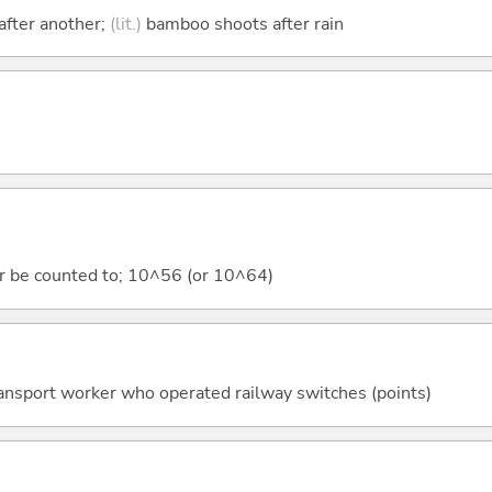
 after another;
(lit.)
bamboo shoots after rain
er be counted to; 10^56 (or 10^64)
ransport worker who operated railway switches (points)