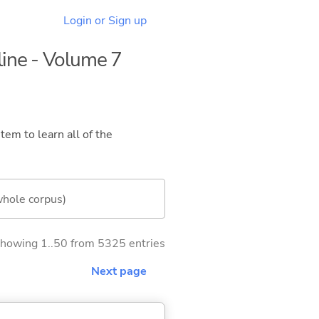
Login or Sign up
line - Volume 7
tem to learn all of the
whole corpus)
howing 1..50 from 5325 entries
Next page