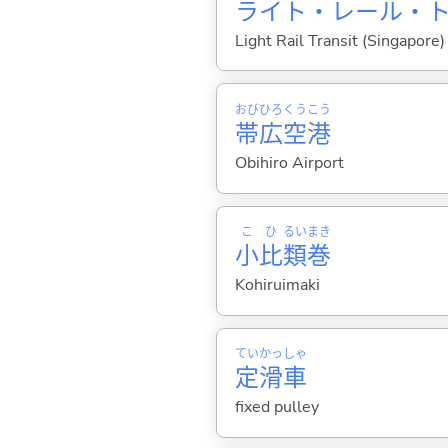
ライト・レール・
Light Rail Transit (Singapore)
おび
ひろ
くう
こう
帯
広
空
港
Obihiro Airport
こ
ひ
るい
まき
小
比
類
巻
Kohiruimaki
てい
かっ
しゃ
定
滑
車
fixed pulley