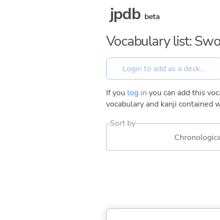
jpdb
beta
Vocabulary list: Sw
If you
log in
you can add this voca
vocabulary and kanji contained w
Sort by
Chronologica