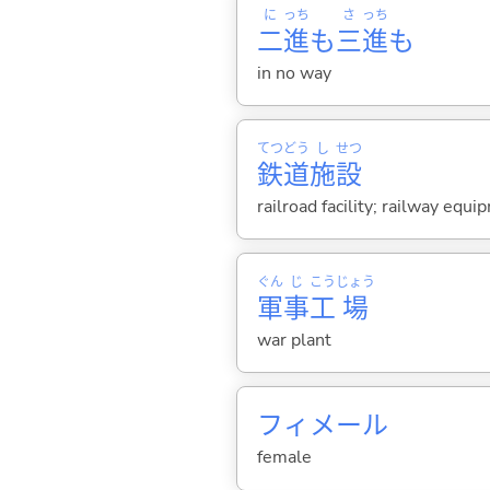
に
っち
さ
っち
二
進
も
三
進
も
in no way
てつ
どう
し
せつ
鉄
道
施
設
railroad facility; railway equ
ぐん
じ
こう
じょう
軍
事
工
場
war plant
フィメール
female