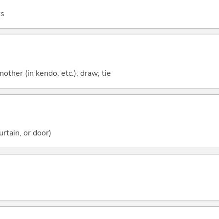
ts
other (in kendo, etc.); draw; tie
urtain, or door)