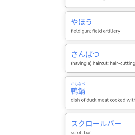
やほう
field gun; field artillery
さんぱつ
(having a) haircut; hair-cuttin
かも
なべ
鴨
鍋
dish of duck meat cooked with
スクロールバー
scroll bar