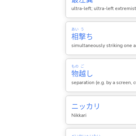
ultra-left; ultra-left extremis
あい
う
相
撃
ち
simultaneously striking one an
もの
ご
物
越
し
separation (e.g. by a screen, c
ニッカリ
Nikkari