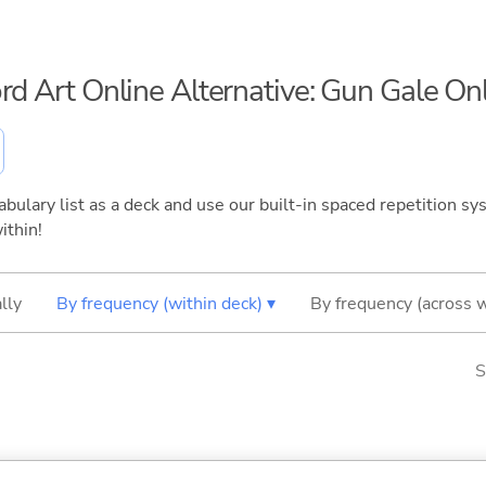
ord Art Online Alternative: Gun Gale On
bulary list as a deck and use our built-in spaced repetition sys
ithin!
lly
By frequency (within deck) ▾
By frequency (across 
S