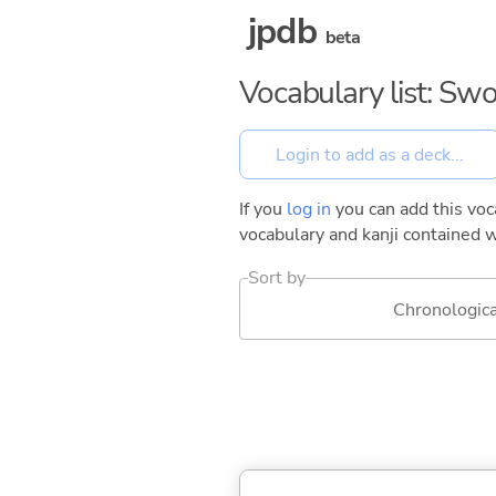
jpdb
beta
Vocabulary list: Sw
If you
log in
you can add this voca
vocabulary and kanji contained w
Sort by
Chronologica