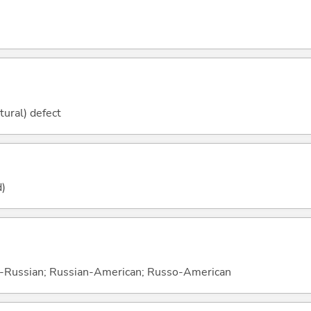
ctural) defect
d)
S-Russian; Russian-American; Russo-American