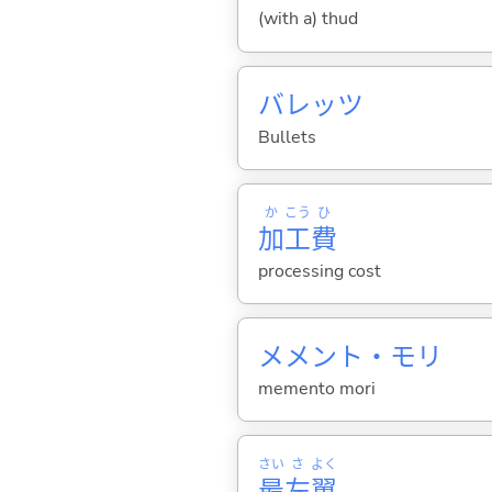
(with a) thud
バレッツ
Bullets
か
こう
ひ
加
工
費
processing cost
メメント・モリ
memento mori
さい
さ
よく
最
左
翼