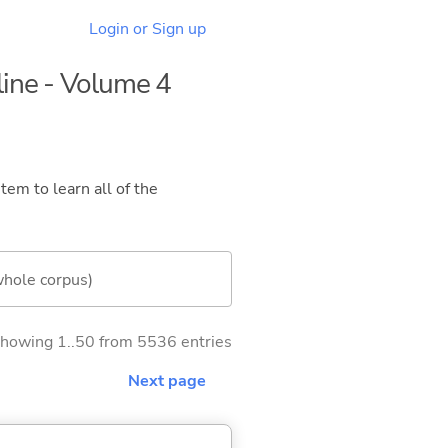
Login or Sign up
line - Volume 4
tem to learn all of the
whole corpus)
howing 1..50 from 5536 entries
Next page