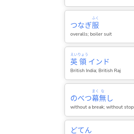
ふく
つなぎ
服
overalls; boiler suit
えい
りょう
英
領
インド
British India; British Raj
まく
な
のべつ
幕
無
し
without a break; without stop
どてん