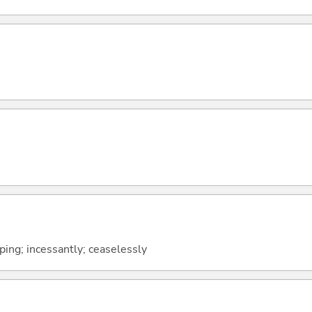
ping; incessantly; ceaselessly