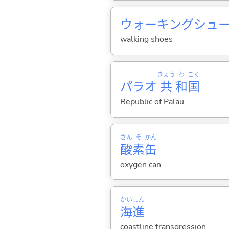
ウォーキングシュ
walking shoes
きょう
わ
こく
パラオ
共
和
国
Republic of Palau
さん
そ
かん
酸
素
缶
oxygen can
かい
しん
海
進
coastline transgression