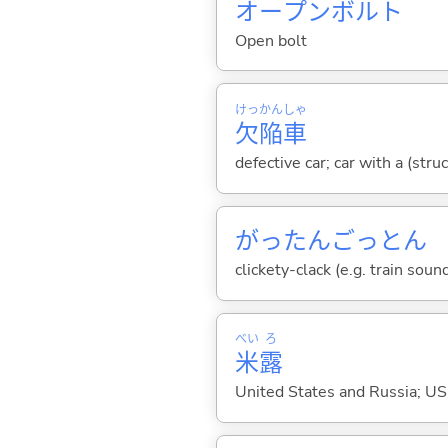
オープンボルト
Open bolt
けっ
かん
しゃ
欠
陥
車
defective car; car with a (stru
がったんごっとん
clickety-clack (e.g. train soun
べい
ろ
米
露
United States and Russia; U