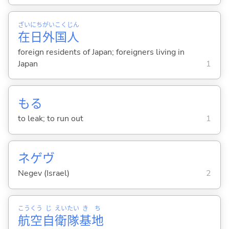
ざい
にち
がい
こく
じん
在
日
外
国
人
foreign residents of Japan; foreigners living in
Japan
1
も
る
to leak; to run out
1
ネゲヴ
Negev (Israel)
2
こう
くう
じ
えい
たい
き
ち
航
空
自
衛
隊
基
地