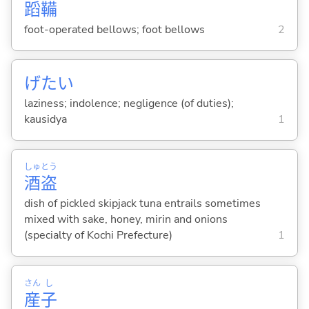
蹈鞴
foot-operated bellows; foot bellows
2
げたい
laziness; indolence; negligence (of duties);
kausidya
1
しゅ
とう
酒
盗
dish of pickled skipjack tuna entrails sometimes
mixed with sake, honey, mirin and onions
(specialty of Kochi Prefecture)
1
さん
し
産
子