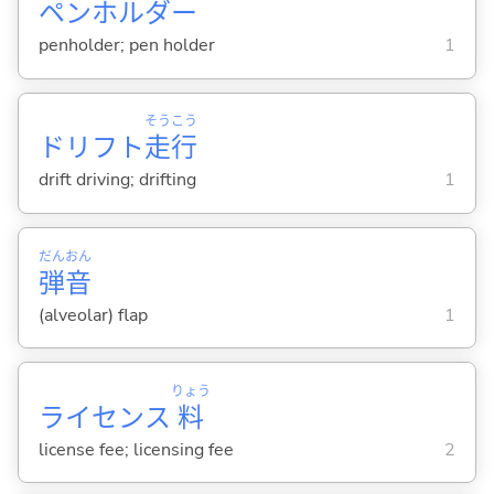
ペンホルダー
penholder; pen holder
1
そう
こう
ドリフト
走
行
drift driving; drifting
1
だん
おん
弾
音
(alveolar) flap
1
りょう
ライセンス
料
license fee; licensing fee
2