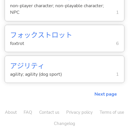
non-player character; non-playable character;
NPC
1
フォックストロット
foxtrot
6
アジリティ
agility; agility (dog sport)
1
Next page
About
FAQ
Contact us
Privacy policy
Terms of use
Changelog