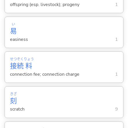
offspring (esp. livestock); progeny
1
い
易
easiness
1
せつ
ぞく
りょう
接
続
料
connection fee; connection charge
1
きざ
刻
scratch
9