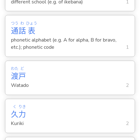
different school (e.g. of ikebana)
1
つう
わ
ひょう
通
話
表
phonetic alphabet (e.g. A for alpha, B for bravo,
etc.); phonetic code
1
わた
ど
渡
戸
Watado
2
く
りき
久
力
Kuriki
2