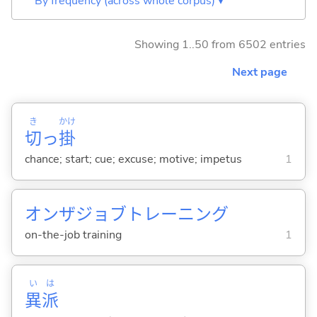
By frequency (across whole corpus) ▾
Showing 1..50 from 6502 entries
Next page
き
かけ
切
っ
掛
chance; start; cue; excuse; motive; impetus
1
オンザジョブトレーニング
on-the-job training
1
い
は
異
派