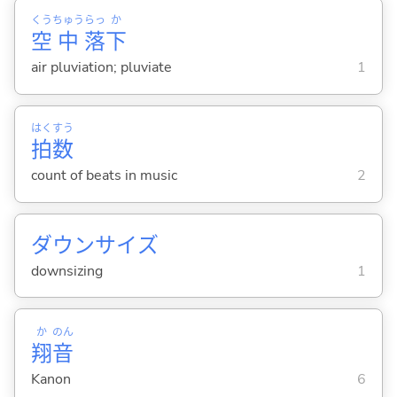
くう
ちゅう
らっ
か
空
中
落
下
air pluviation; pluviate
1
はく
すう
拍
数
count of beats in music
2
ダウンサイズ
downsizing
1
か
のん
翔
音
Kanon
6