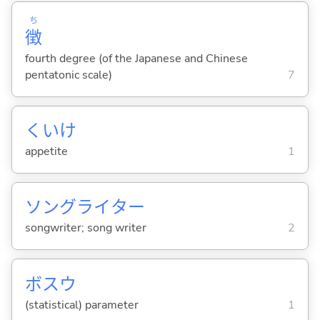
ち
徴
fourth degree (of the Japanese and Chinese
pentatonic scale)
7
くいけ
appetite
1
ソングライター
songwriter; song writer
2
ボスウ
(statistical) parameter
1