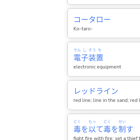
コータロー
Ko-taro-
でん
し
そう
ち
電
子
装
置
electronic equipment
レッドライン
red line; line in the sand; red 
どく
もっ
どく
せい
毒
を
以
て
毒
を
制
す
fight fire with fire; set a thie