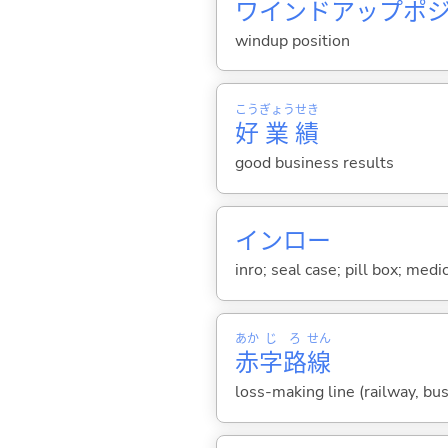
ワインドアップポ
windup position
こう
ぎょう
せき
好
業
績
good business results
インロー
inro; seal case; pill box; medi
あか
じ
ろ
せん
赤
字
路
線
loss-making line (railway, bus,