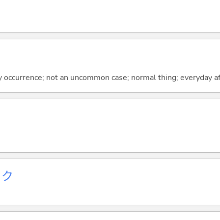
occurrence; not an uncommon case; normal thing; everyday af
ック