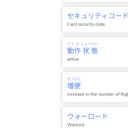
セキュリティコー
Card security code
どう
さ
じょう
たい
動
作
状
態
active
ぞう
びん
増
便
increase in the number of flig
ウォーロード
Warlord