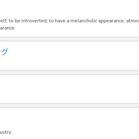
elf; to be introverted; to have a melancholic appearance, atmos
earance
ング
ustry