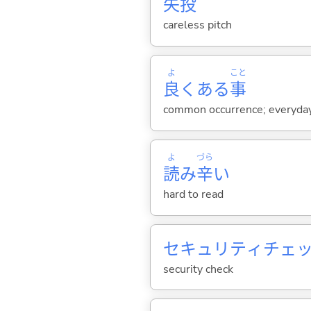
失
投
careless pitch
よ
こと
良
くある
事
common occurrence; everyday 
よ
づら
読
み
辛
い
hard to read
セキュリティチェ
security check