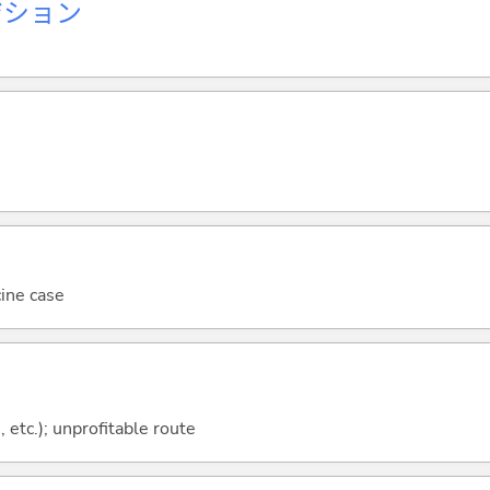
ジション
cine case
 etc.); unprofitable route