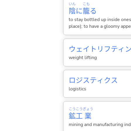
いん
こも
陰
に
籠
る
to stay bottled up inside ones
place); to have a gloomy app
ウェイトリフティ
weight lifting
ロジスティクス
logistics
こう
こう
ぎょう
鉱
工
業
mining and manufacturing ind