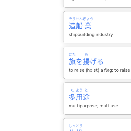
ぞう
せん
ぎょう
造
船
業
shipbuilding industry
はた
あ
旗
を
揚
げ
る
to raise (hoist) a flag; to rai
た
よう
と
多
用
途
multipurpose; multiuse
しっ
とう