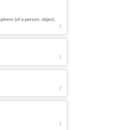
phere (of a person, object,
1
1
2
1