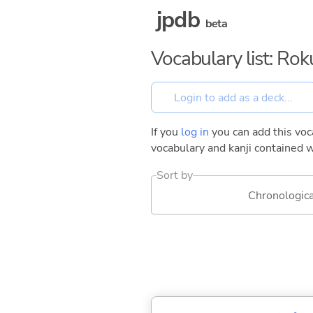
jpdb
beta
Vocabulary list: Ro
If you
log in
you can add this voca
vocabulary and kanji contained w
Sort by
Chronologica