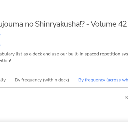
kujouma no Shinryakusha!? - Volume 42
bulary list as a deck and use our built-in spaced repetition sys
ithin!
lly
By frequency (within deck)
By frequency (across wh
S