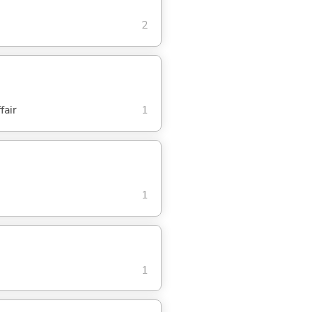
2
fair
1
1
1