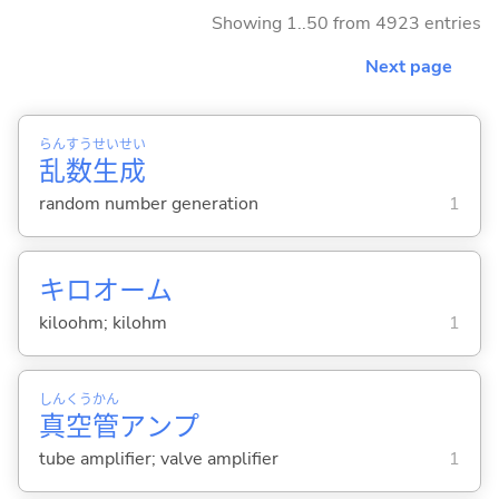
Showing 1..50 from 4923 entries
Next page
らん
すう
せい
せい
乱
数
生
成
random number generation
1
キロオーム
kiloohm; kilohm
1
しん
くう
かん
真
空
管
アンプ
tube amplifier; valve amplifier
1