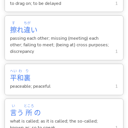
to drag on; to be delayed
1
す
ちが
擦
れ
違
い
passing each other; missing (meeting) each
other; failing to meet; (being at) cross purposes;
discrepancy
1
へい
わ
り
平
和
裏
peaceable; peaceful
1
い
ところ
言
う
所
の
what is called; as it is called; the so-called;
known as; so to speak
1