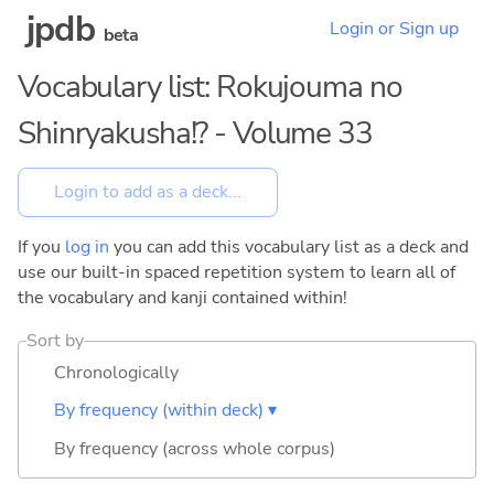
jpdb
Login or Sign up
beta
Vocabulary list: Rokujouma no
Shinryakusha!? - Volume 33
If you
log in
you can add this vocabulary list as a deck and
use our built-in spaced repetition system to learn all of
the vocabulary and kanji contained within!
Sort by
Chronologically
By frequency (within deck) ▾
By frequency (across whole corpus)