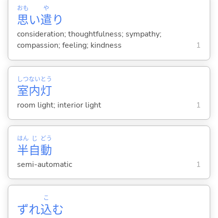
おも
や
思
い
遣
り
consideration; thoughtfulness; sympathy;
compassion; feeling; kindness
1
しつ
ない
とう
室
内
灯
room light; interior light
1
はん
じ
どう
半
自
動
semi-automatic
1
こ
ずれ
込
む