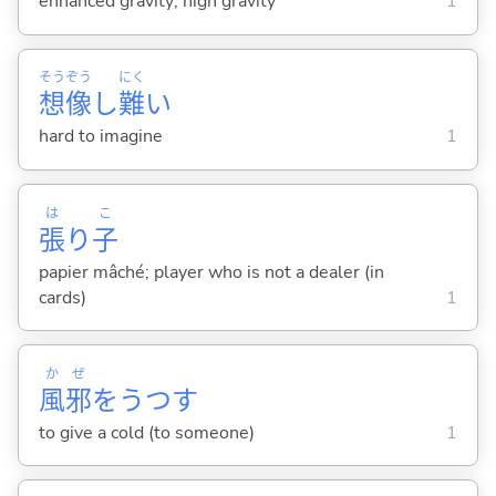
enhanced gravity; high gravity
1
そう
ぞう
にく
想
像
し
難
い
hard to imagine
1
は
こ
張
り
子
papier mâché; player who is not a dealer (in
cards)
1
か
ぜ
風
邪
をうつ
す
to give a cold (to someone)
1