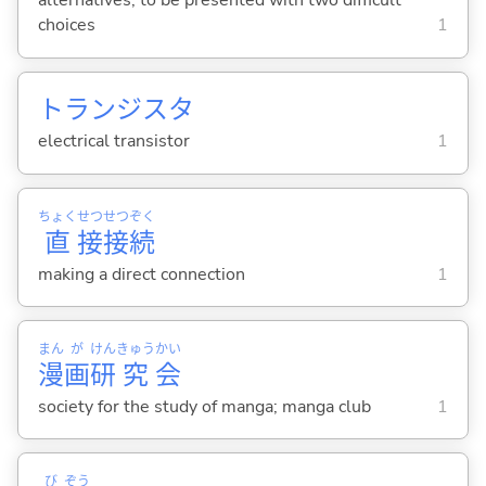
alternatives; to be presented with two difficult
choices
1
トランジスタ
electrical transistor
1
ちょく
せつ
せつ
ぞく
直
接
接
続
making a direct connection
1
まん
が
けん
きゅう
かい
漫
画
研
究
会
society for the study of manga; manga club
1
び
ぞう