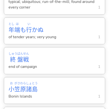
typical; ubiquitous; run-of-the-mill; found around
every corner
1
とし
は
い
年
端
も
行
かぬ
of tender years; very young
1
しゅう
ばん
せん
終
盤
戦
end of campaign
1
お
がさ
わら
しょ
とう
小
笠
原
諸
島
Bonin Islands
1