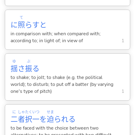
て
に
照
らすと
in comparison with; when compared with;
according to; in light of; in view of
1
ゆ
ぶ
揺
さ
振
る
to shake; to jolt; to shake (e.g. the political
world); to disturb; to put off a batter (by varying
one's type of pitch)
1
に
しゃ
たく
いつ
せま
二
者
択
一
を
迫
られ
る
to be faced with the choice between two