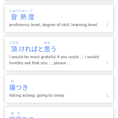
しゅう
じゅく
ど
習
熟
度
proficiency level; degree of skill; learning level
1
いただ
おも
頂
ければと
思
う
I would be most grateful if you could ...; I would
humbly ask that you ...; please ...
1
ね
寝
つき
falling asleep; going to sleep
1
ね
た