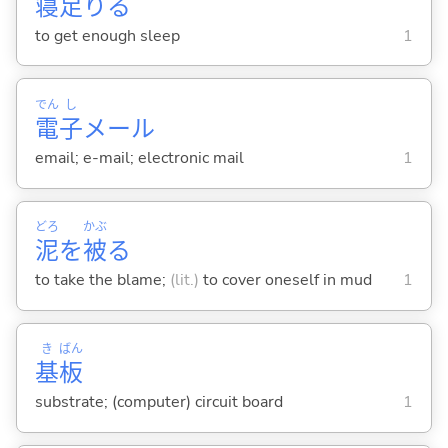
寝
足
り
る
to get enough sleep
1
でん
し
電
子
メール
email; e-mail; electronic mail
1
どろ
かぶ
泥
を
被
る
to take the blame;
(lit.)
to cover oneself in mud
1
き
ばん
基
板
substrate; (computer) circuit board
1