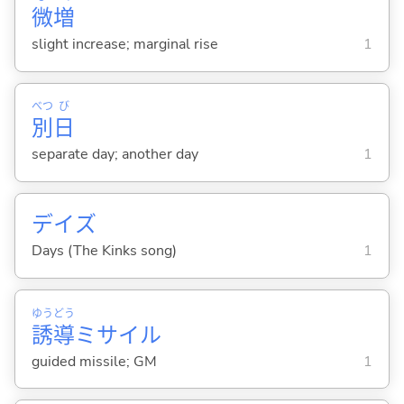
微
増
slight increase; marginal rise
1
べつ
び
別
日
separate day; another day
1
デイズ
Days (The Kinks song)
1
ゆう
どう
誘
導
ミサイル
guided missile; GM
1