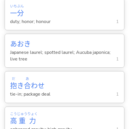
いち
ぶん
一
分
duty; honor; honour
1
あおき
Japanese laurel; spotted laurel; Aucuba japonica;
live tree
1
だ
あ
抱
き
合
わせ
tie-in; package deal
1
こう
じゅう
りょく
高
重
力