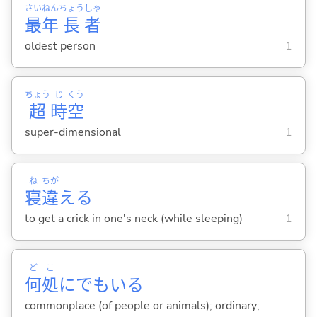
さい
ねん
ちょう
しゃ
最
年
長
者
oldest person
1
ちょう
じ
くう
超
時
空
super-dimensional
1
ね
ちが
寝
違
え
る
to get a crick in one's neck (while sleeping)
1
ど
こ
何
処
にでもいる
commonplace (of people or animals); ordinary;