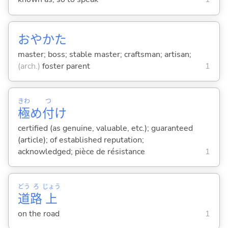
おやかた
master; boss; stable master; craftsman; artisan;
(arch.)
foster parent
1
きわ
つ
極
め
付
け
certified (as genuine, valuable, etc.); guaranteed
(article); of established reputation;
acknowledged; pièce de résistance
1
どう
ろ
じょう
道
路
上
on the road
1