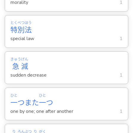
morality
1
とく
べつ
ほう
特
別
法
special law
1
きゅう
げん
急
減
sudden decrease
1
ひと
ひと
一
つまた
一
つ
one by one; one after another
1
り
ろん
ぶつ
り
がく