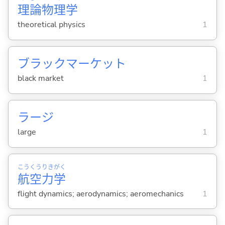
理
論
物
理
学
theoretical physics
1
ブラックマーケット
black market
1
ラージ
large
1
こう
くう
りき
がく
航
空
力
学
flight dynamics; aerodynamics; aeromechanics
1