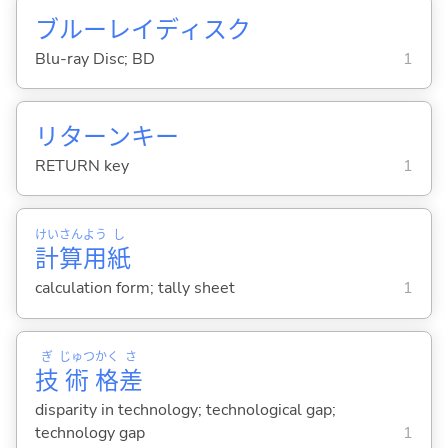
ブルーレイディスク
Blu-ray Disc; BD
1
リターンキー
RETURN key
1
けい
さん
よう
し
計
算
用
紙
calculation form; tally sheet
1
ぎ
じゅつ
かく
さ
技
術
格
差
disparity in technology; technological gap;
technology gap
1