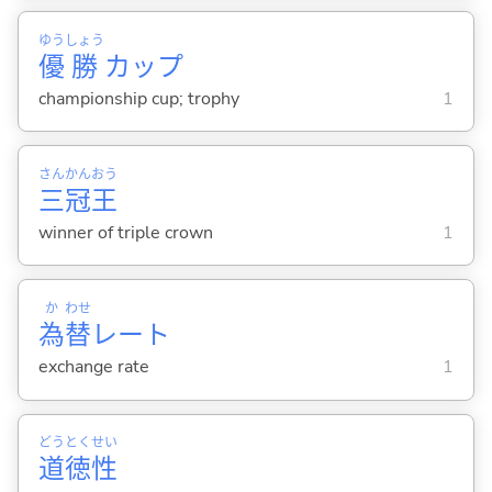
ゆう
しょう
優
勝
カップ
championship cup; trophy
1
さん
かん
おう
三
冠
王
winner of triple crown
1
か
わせ
為
替
レート
exchange rate
1
どう
とく
せい
道
徳
性