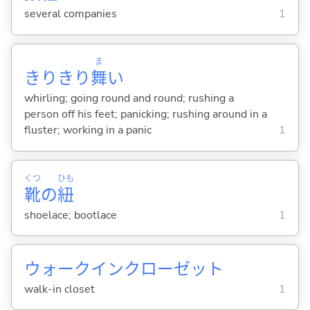
several companies
1
ま
きりきり
舞
い
whirling; going round and round; rushing a
person off his feet; panicking; rushing around in a
fluster; working in a panic
1
くつ
ひも
靴
の
紐
shoelace; bootlace
1
ウォークインクローゼット
walk-in closet
1