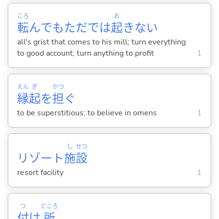
ころ
お
転
んでもただでは
起
きない
all's grist that comes to his mill; turn everything
to good account; turn anything to profit
1
えん
ぎ
かつ
縁
起
を
担
ぐ
to be superstitious; to believe in omens
1
し
せつ
リゾート
施
設
resort facility
1
つ
どころ
付
け
所