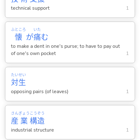
technical support
1
ふところ
いた
懐
が
痛
む
to make a dent in one's purse; to have to pay out
of one's own pocket
1
たい
せい
対
生
opposing pairs (of leaves)
1
さん
ぎょう
こう
ぞう
産
業
構
造
industrial structure
1