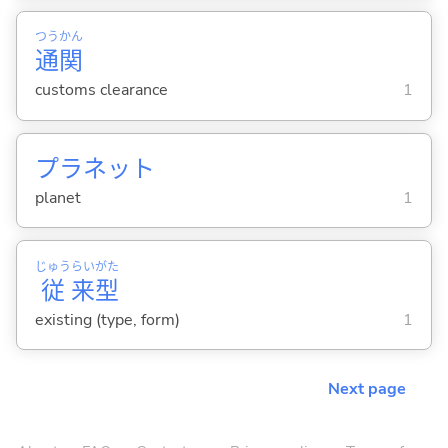
つう
かん
通
関
customs clearance
1
プラネット
planet
1
じゅう
らい
がた
従
来
型
existing (type, form)
1
Next page