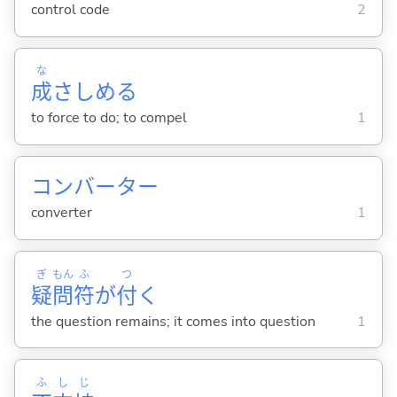
control code
2
な
成
さしめ
る
to force to do; to compel
1
コンバーター
converter
1
ぎ
もん
ふ
つ
疑
問
符
が
付
く
the question remains; it comes into question
1
ふ
し
じ