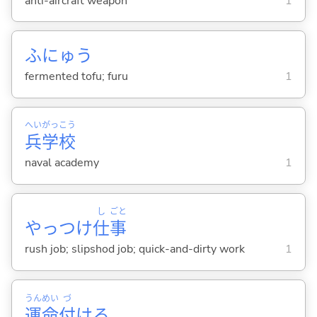
anti-aircraft weapon
1
ふにゅう
fermented tofu; furu
1
へい
がっ
こう
兵
学
校
naval academy
1
し
ごと
やっつけ
仕
事
rush job; slipshod job; quick-and-dirty work
1
うん
めい
づ
運
命
付
け
る