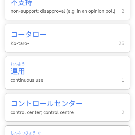
不
支
持
non-support; disapproval (e.g. in an opinion poll)
2
コータロー
Ko-taro-
25
れん
よう
連
用
continuous use
1
コントロールセンター
control center; control centre
2
じん
ぶつ
ひょう
か