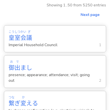
Showing 1..50 from 5250 entries
Next page
こう
しつ
かい
ぎ
皇
室
会
議
Imperial Household Council
1
お
で
御
出
まし
presence; appearance; attendance; visit; going
out
2
つな
か
繋
ぎ
変
え
る