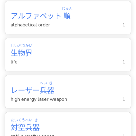
じゅん
アルファベット
順
alphabetical order
1
せい
ぶつ
かい
生
物
界
life
1
へい
き
レーザー
兵
器
high energy laser weapon
1
たい
くう
へい
き
対
空
兵
器