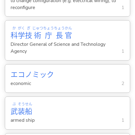
to change configuration (e.g. electrical wiring); to
reconfigure
1
か
がく
ぎ
じゅつ
ちょう
ちょう
かん
科
学
技
術
庁
長
官
Director General of Science and Technology
Agency
1
エコノミック
economic
2
ぶ
そう
せん
武
装
船
armed ship
1