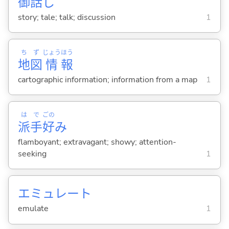
御
話
し
story; tale; talk; discussion
1
ち
ず
じょう
ほう
地
図
情
報
cartographic information; information from a map
1
は
で
ごの
派
手
好
み
flamboyant; extravagant; showy; attention-
seeking
1
エミュレート
emulate
1