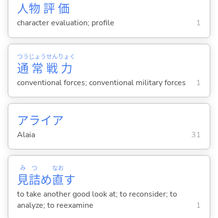
人
物
評
価
character evaluation; profile
1
つう
じょう
せん
りょく
通
常
戦
力
conventional forces; conventional military forces
1
アライア
Alaia
31
み
つ
なお
見
詰
め
直
す
to take another good look at; to reconsider; to
analyze; to reexamine
1