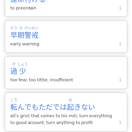
to preordain
1
そう
き
けい
かい
早
期
警
戒
early warning
1
か
しょう
過
少
too few; too little; insufficient
1
ころ
お
転
んでもただでは
起
きない
all's grist that comes to his mill; turn everything
to good account; turn anything to profit
1