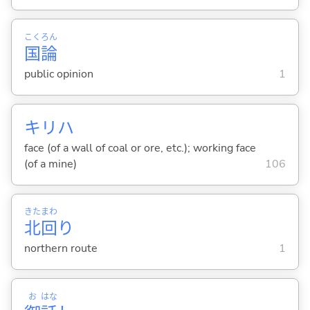
こく
ろん
国
論
public opinion
1
キリハ
face (of a wall of coal or ore, etc.); working face
(of a mine)
106
きた
まわ
北
回
り
northern route
1
お
はな