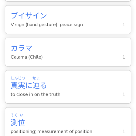
ブイサイン
V sign (hand gesture); peace sign
1
カラマ
Calama (Chile)
1
しん
じつ
せま
真
実
に
迫
る
to close in on the truth
1
そく
い
測
位
positioning; measurement of position
1