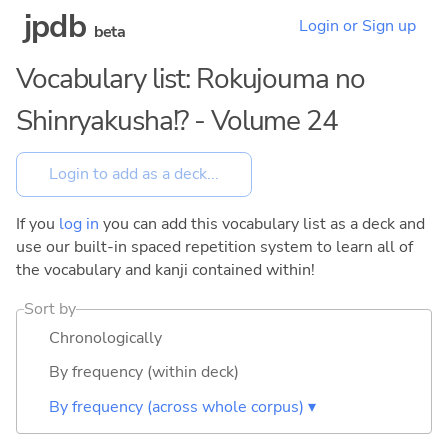
jpdb
Login or Sign up
beta
Vocabulary list: Rokujouma no
Shinryakusha!? - Volume 24
If you
log in
you can add this vocabulary list as a deck and
use our built-in spaced repetition system to learn all of
the vocabulary and kanji contained within!
Sort by
Chronologically
By frequency (within deck)
By frequency (across whole corpus) ▾