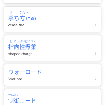
う
かた
や
撃
ち
方
止
め
cease fire!
1
し
こう
せい
ばく
やく
指
向
性
爆
薬
shaped charge
1
ウォーロード
Warlord
2
せい
ぎょ
制
御
コード