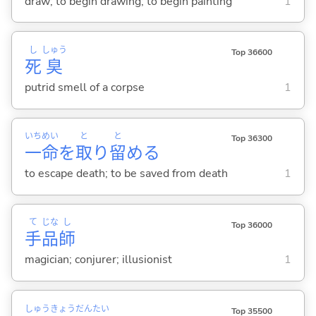
draw; to begin drawing; to begin painting
1
し
しゅう
Top 36600
死
臭
putrid smell of a corpse
1
いち
めい
と
と
Top 36300
一
命
を
取
り
留
め
る
to escape death; to be saved from death
1
て
じな
し
Top 36000
手
品
師
magician; conjurer; illusionist
1
しゅう
きょう
だん
たい
Top 35500