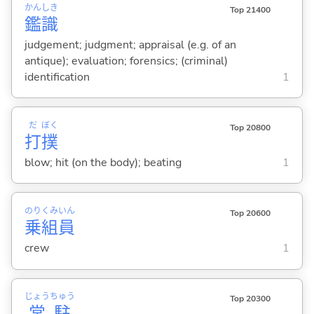
かん
しき
Top 21400
鑑
識
judgement; judgment; appraisal (e.g. of an
antique); evaluation; forensics; (criminal)
identification
1
だ
ぼく
Top 20800
打
撲
blow; hit (on the body); beating
1
のり
くみ
いん
Top 20600
乗
組
員
crew
1
じょう
ちゅう
Top 20300
常
駐