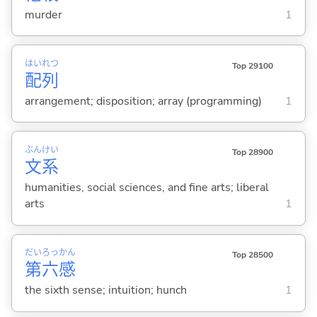
murder
1
はい
れつ
Top 29100
配
列
arrangement; disposition; array (programming)
1
ぶん
けい
Top 28900
文
系
humanities, social sciences, and fine arts; liberal
arts
1
だい
ろっ
かん
Top 28500
第
六
感
the sixth sense; intuition; hunch
1