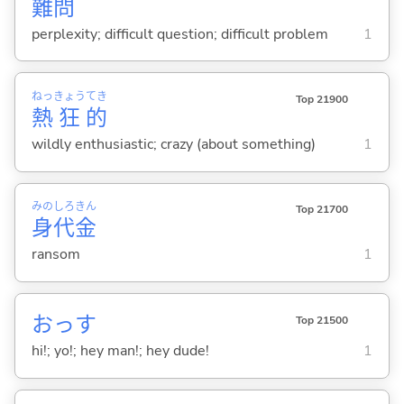
難
問
perplexity; difficult question; difficult problem
1
ねっ
きょう
てき
Top 21900
熱
狂
的
wildly enthusiastic; crazy (about something)
1
みの
しろ
きん
Top 21700
身
代
金
ransom
1
おっす
Top 21500
hi!; yo!; hey man!; hey dude!
1