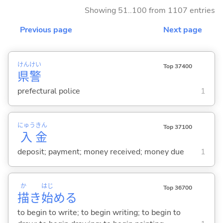
Showing 51..100 from 1107 entries
Previous page
Next page
けん
けい
Top 37400
県
警
prefectural police
1
にゅう
きん
Top 37100
入
金
deposit; payment; money received; money due
1
か
はじ
Top 36700
描
き
始
め
る
to begin to write; to begin writing; to begin to