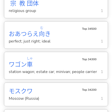
宗
教
団
体
religious group
1
む
Top 34500
おあつらえ
向
き
perfect; just right; ideal
1
しゃ
Top 34300
ワゴン
車
station wagon; estate car; minivan; people carrier
1
モスクワ
Top 34200
Moscow (Russia)
1