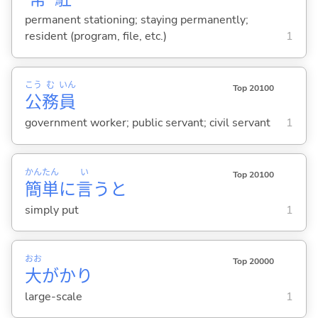
permanent stationing; staying permanently;
resident (program, file, etc.)
1
こう
む
いん
Top 20100
公
務
員
government worker; public servant; civil servant
1
かん
たん
い
Top 20100
簡
単
に
言
うと
simply put
1
おお
Top 20000
大
がかり
large-scale
1