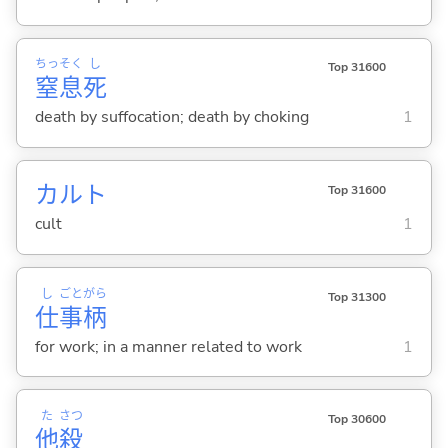
ちっ
そく
し
Top 31600
窒
息
死
death by suffocation; death by choking
1
カルト
Top 31600
cult
1
し
ごと
がら
Top 31300
仕
事
柄
for work; in a manner related to work
1
た
さつ
Top 30600
他
殺