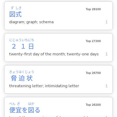
ず
しき
Top 28100
図
式
diagram; graph; schema
1
にじゅういち
にち
Top 27200
２１
日
twenty-first day of the month; twenty-one days
1
きょう
はく
じょう
Top 26700
脅
迫
状
threatening letter; intimidating letter
1
べん
ぎ
はか
Top 26200
便
宜
を
図
る