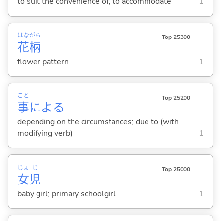
to suit the convenience of; to accommodate
1
はな
がら
Top 25300
花
柄
flower pattern
1
こと
Top 25200
事
によ
る
depending on the circumstances; due to (with
modifying verb)
1
じょ
じ
Top 25000
女
児
baby girl; primary schoolgirl
1