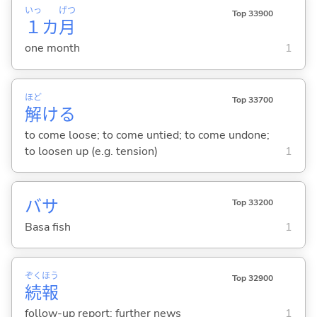
いっ
げつ
Top 33900
１
カ
月
one month
1
ほど
Top 33700
解
け
る
to come loose; to come untied; to come undone;
to loosen up (e.g. tension)
1
バサ
Top 33200
Basa fish
1
ぞく
ほう
Top 32900
続
報
follow-up report; further news
1