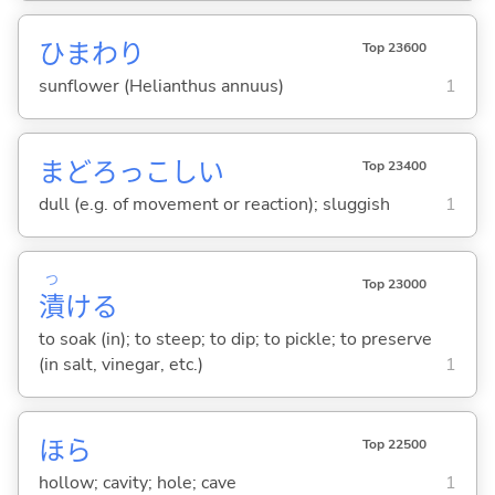
ひまわり
Top 23600
sunflower (Helianthus annuus)
1
まどろっこし
い
Top 23400
dull (e.g. of movement or reaction); sluggish
1
つ
Top 23000
漬
け
る
to soak (in); to steep; to dip; to pickle; to preserve
(in salt, vinegar, etc.)
1
ほら
Top 22500
hollow; cavity; hole; cave
1