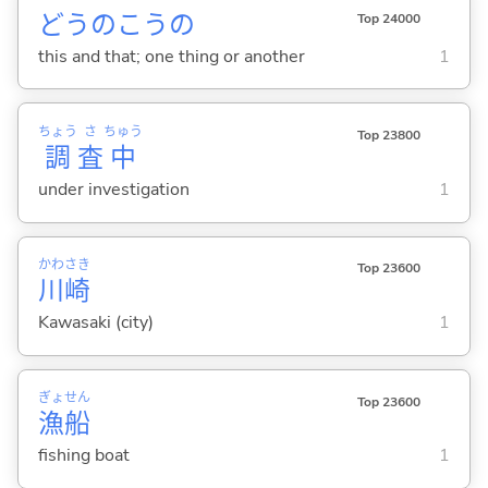
どうのこうの
Top 24000
this and that; one thing or another
1
ちょう
さ
ちゅう
Top 23800
調
査
中
under investigation
1
かわ
さき
Top 23600
川
崎
Kawasaki (city)
1
ぎょ
せん
Top 23600
漁
船
fishing boat
1