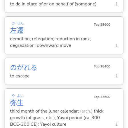
to do in place of or on behalf of (someone)
1
さ
せん
Top 25600
左
遷
demotion; relegation; reduction in rank;
degradation; downward move
1
のがれ
る
Top 25400
to escape
1
や
よい
Top 23600
弥
生
third month of the lunar calendar;
(arch.)
thick
growth (of grass, etc.); Yayoi period (ca. 300
BCE-300 CE); Yayoi culture
1