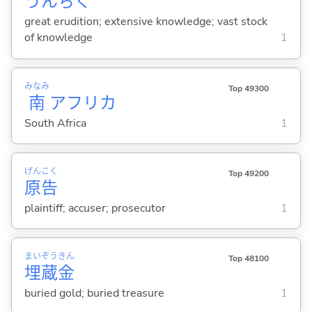
うんちく
great erudition; extensive knowledge; vast stock
of knowledge
1
みなみ
Top 49300
南
アフリカ
South Africa
1
げん
こく
Top 49200
原
告
plaintiff; accuser; prosecutor
1
まい
ぞう
きん
Top 48100
埋
蔵
金
buried gold; buried treasure
1