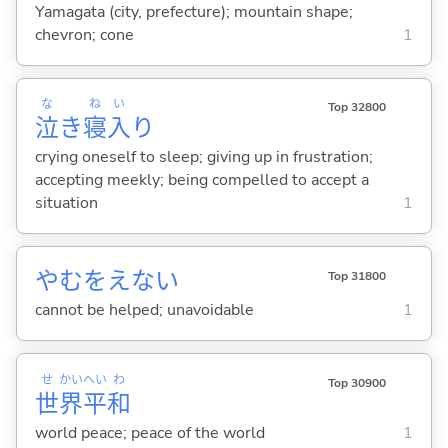
Yamagata (city, prefecture); mountain shape;
chevron; cone
1
な
ね
い
Top 32800
泣
き
寝
入
り
crying oneself to sleep; giving up in frustration;
accepting meekly; being compelled to accept a
situation
1
やむをえな
い
Top 31800
cannot be helped; unavoidable
1
せ
かい
へい
わ
Top 30900
世
界
平
和
world peace; peace of the world
1