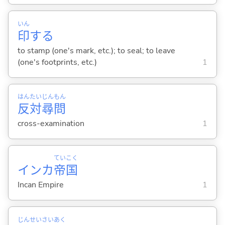
いん
印
する
to stamp (one's mark, etc.); to seal; to leave
(one's footprints, etc.)
1
はん
たい
じん
もん
反
対
尋
問
cross-examination
1
てい
こく
インカ
帝
国
Incan Empire
1
じん
せい
さい
あく