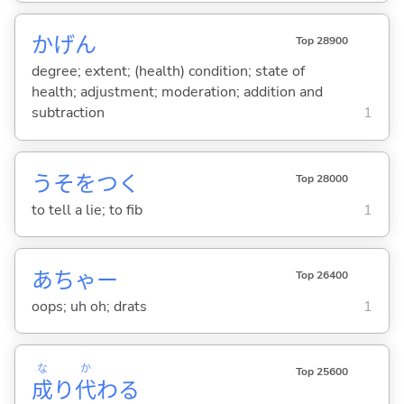
かげん
Top 28900
degree; extent; (health) condition; state of
health; adjustment; moderation; addition and
subtraction
1
うそをつ
く
Top 28000
to tell a lie; to fib
1
あちゃー
Top 26400
oops; uh oh; drats
1
な
か
Top 25600
成
り
代
わ
る