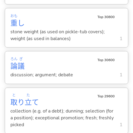
おも
Top 30800
重
し
stone weight (as used on pickle-tub covers);
weight (as used in balances)
1
ろん
ぎ
Top 30600
論
議
discussion; argument; debate
1
と
た
Top 29600
取
り
立
て
collection (e.g. of a debt); dunning; selection (for
a position); exceptional promotion; fresh; freshly
picked
1