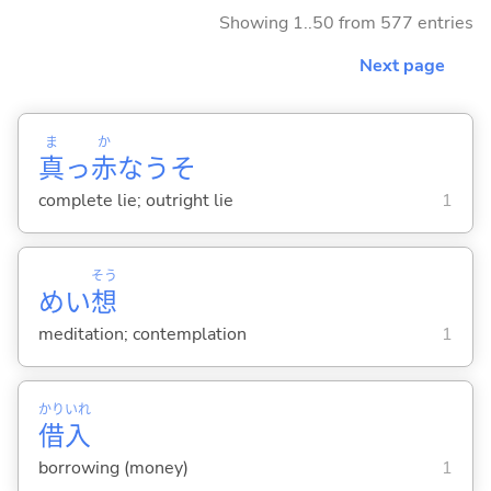
Showing 1..50 from 577 entries
Next page
ま
か
真
っ
赤
なうそ
complete lie; outright lie
1
そう
めい
想
meditation; contemplation
1
かり
いれ
借
入
borrowing (money)
1