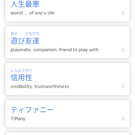
人
生
最
悪
worst ... of one's life
1
あそ
とも
だち
遊
び
友
達
playmate; companion; friend to play with
1
しん
よう
せい
信
用
性
credibility; trustworthiness
1
ティファニー
Tiffany
1