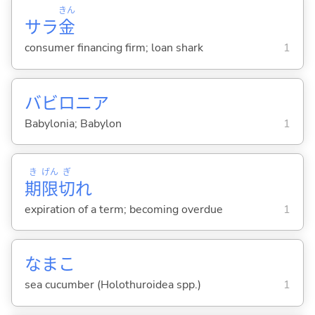
きん
サラ
金
consumer financing firm; loan shark
1
バビロニア
Babylonia; Babylon
1
き
げん
ぎ
期
限
切
れ
expiration of a term; becoming overdue
1
なまこ
sea cucumber (Holothuroidea spp.)
1