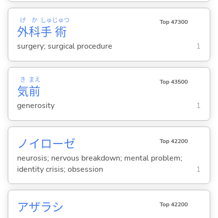
げ
か
しゅ
じゅつ
Top 47300
外
科
手
術
surgery; surgical procedure
1
き
まえ
Top 43500
気
前
generosity
1
ノイローゼ
Top 42200
neurosis; nervous breakdown; mental problem;
identity crisis; obsession
1
アザラシ
Top 42200