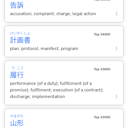
告
訴
accusation; complaint; charge; legal action
1
けい
かく
しょ
Top 34400
計
画
書
plan; protocol; manifest; program
1
り
こう
Top 33600
履
行
performance (of a duty); fulfillment (of a
promise); fulfilment; execution (of a contract);
discharge; implementation
1
やま
がた
Top 33500
山
形