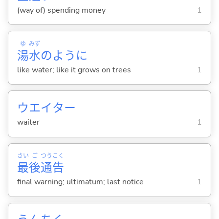
(way of) spending money
1
ゆ
みず
湯
水
のように
like water; like it grows on trees
1
ウエイター
waiter
1
さい
ご
つう
こく
最
後
通
告
final warning; ultimatum; last notice
1