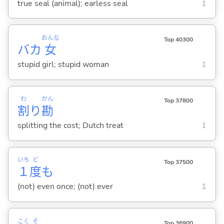
true seal (animal); earless seal
1
おんな
Top 40300
バカ
女
stupid girl; stupid woman
1
わ
かん
Top 37800
割
り
勘
splitting the cost; Dutch treat
1
いち
ど
Top 37500
１
度
も
(not) even once; (not) ever
1
こく
そ
Top 36900