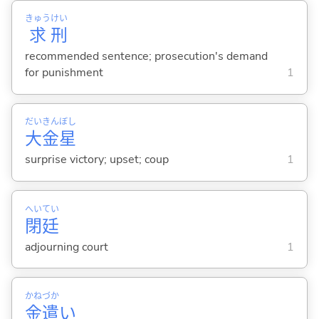
きゅう
けい
求
刑
recommended sentence; prosecution's demand
for punishment
1
だい
きん
ぼし
大
金
星
surprise victory; upset; coup
1
へい
てい
閉
廷
adjourning court
1
かね
づか
金
遣
い