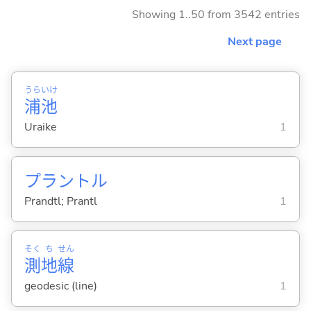
Showing 1..50 from 3542 entries
Next page
うら
いけ
浦
池
Uraike
1
プラントル
Prandtl; Prantl
1
そく
ち
せん
測
地
線
geodesic (line)
1