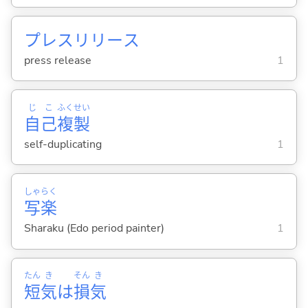
プレスリリース
press release
1
じ
こ
ふく
せい
自
己
複
製
self-duplicating
1
しゃ
らく
写
楽
Sharaku (Edo period painter)
1
たん
き
そん
き
短
気
は
損
気