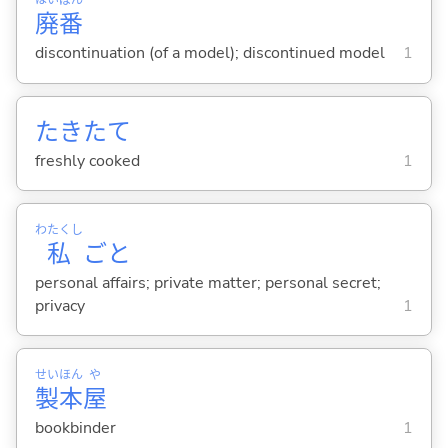
はい
ばん
廃
番
discontinuation (of a model); discontinued model
1
たきたて
freshly cooked
1
わたくし
私
ごと
personal affairs; private matter; personal secret;
privacy
1
せい
ほん
や
製
本
屋
bookbinder
1