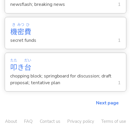
newsflash; breaking news
1
き
みつ
ひ
機
密
費
secret funds
1
たた
だい
叩
き
台
chopping block; springboard for discussion; draft
proposal; tentative plan
1
Next page
About
FAQ
Contact us
Privacy policy
Terms of use