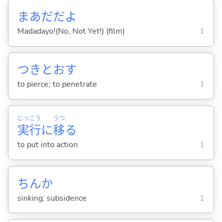
まあだだよ
Madadayo!(No, Not Yet!) (film)
1
つきとお
す
to pierce; to penetrate
1
じっ
こう
うつ
実
行
に
移
る
to put into action
1
ちんか
sinking; subsidence
1