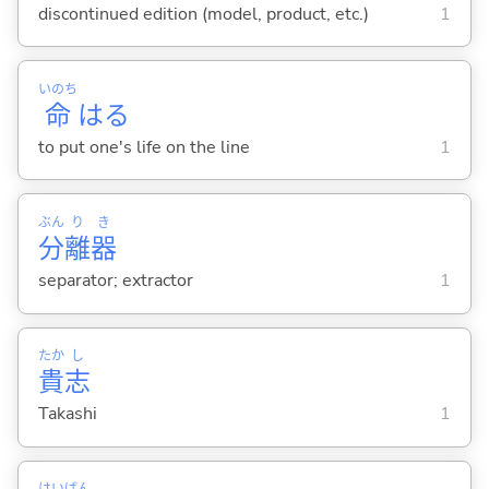
discontinued edition (model, product, etc.)
1
いのち
命
は
る
to put one's life on the line
1
ぶん
り
き
分
離
器
separator; extractor
1
たか
し
貴
志
Takashi
1