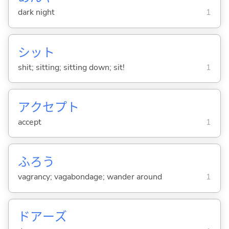
dark night
1
シット
shit; sitting; sitting down; sit!
1
アクセプト
accept
1
ふろう
vagrancy; vagabondage; wander around
1
ドアーズ