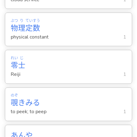
ぶつ
り
てい
すう
物
理
定
数
physical constant
1
れい
じ
零
士
Reiji
1
のぞ
覗
きみ
る
to peek; to peep
1
あんや