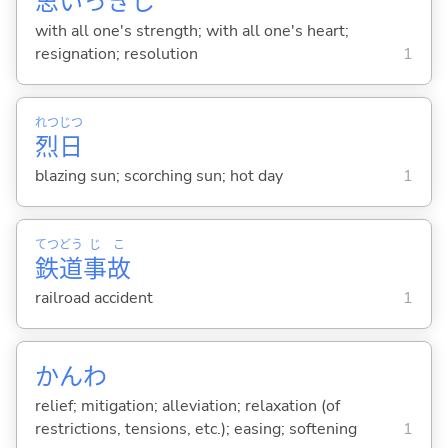
思
いっきし
with all one's strength; with all one's heart;
resignation; resolution
1
れつ
じつ
烈
日
blazing sun; scorching sun; hot day
1
てつ
どう
じ
こ
鉄
道
事
故
railroad accident
1
かんわ
relief; mitigation; alleviation; relaxation (of
restrictions, tensions, etc.); easing; softening
1