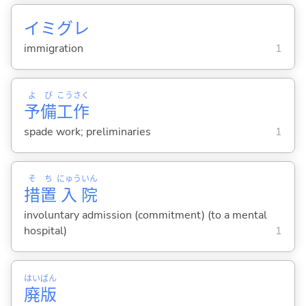
イミグレ
immigration
1
よ
び
こう
さく
予
備
工
作
spade work; preliminaries
1
そ
ち
にゅう
いん
措
置
入
院
involuntary admission (commitment) (to a mental
hospital)
1
はい
ばん
廃
版