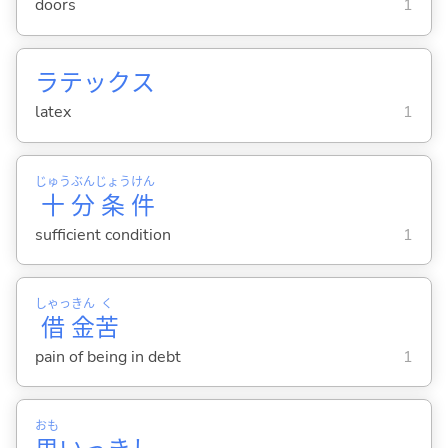
doors
1
ラテックス
latex
1
じゅう
ぶん
じょう
けん
十
分
条
件
sufficient condition
1
しゃっ
きん
く
借
金
苦
pain of being in debt
1
おも