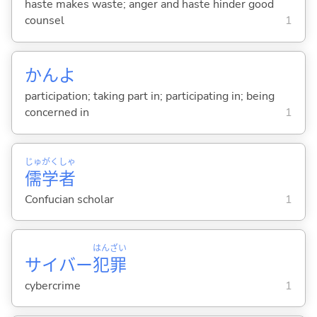
haste makes waste; anger and haste hinder good
counsel
1
かんよ
participation; taking part in; participating in; being
concerned in
1
じゅ
がく
しゃ
儒
学
者
Confucian scholar
1
はん
ざい
サイバー
犯
罪
cybercrime
1