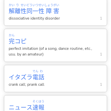
かい
り
せい
どう
いつ
せい
しょう
がい
解
離
性
同
一
性
障
害
dissociative identity disorder
1
かん
完
コピ
perfect imitation (of a song, dance routine, etc.,
usu. by an amateur)
1
でん
わ
イタズラ
電
話
crank call; prank call
1
そく
ほう
ニュース
速
報