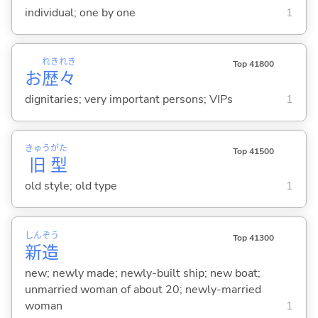
individual; one by one
1
れき
れき
Top 41800
お
歴
々
dignitaries; very important persons; VIPs
1
きゅう
がた
Top 41500
旧
型
old style; old type
1
しん
ぞう
Top 41300
新
造
new; newly made; newly-built ship; new boat;
unmarried woman of about 20; newly-married
woman
1