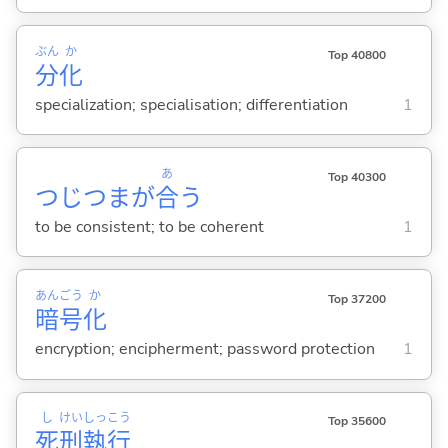
ぶん
か
Top 40800
分
化
specialization; specialisation; differentiation
1
あ
Top 40300
つじつまが
合
う
to be consistent; to be coherent
1
あん
ごう
か
Top 37200
暗
号
化
encryption; encipherment; password protection
1
し
けい
しっ
こう
Top 35600
死
刑
執
行