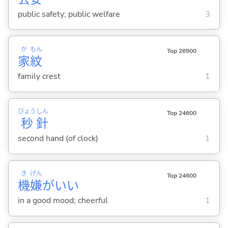
public safety; public welfare
3
か
もん
Top 26900
家
紋
family crest
1
びょう
しん
Top 24600
秒
針
second hand (of clock)
1
き
げん
Top 24600
機
嫌
がい
い
in a good mood; cheerful
1