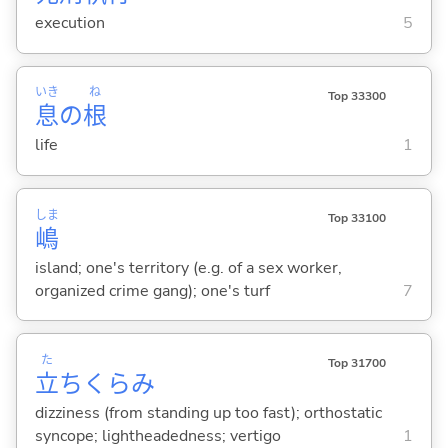
execution
5
いき
ね
Top 33300
息
の
根
life
1
しま
Top 33100
嶋
island; one's territory (e.g. of a sex worker,
organized crime gang); one's turf
7
た
Top 31700
立
ちくらみ
dizziness (from standing up too fast); orthostatic
syncope; lightheadedness; vertigo
1