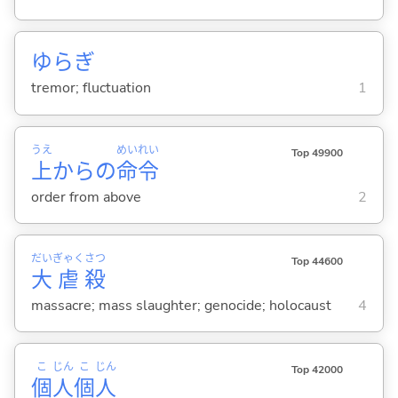
ゆらぎ
tremor; fluctuation
1
うえ
めい
れい
Top 49900
上
からの
命
令
order from above
2
だい
ぎゃく
さつ
Top 44600
大
虐
殺
massacre; mass slaughter; genocide; holocaust
4
こ
じん
こ
じん
Top 42000
個
人
個
人