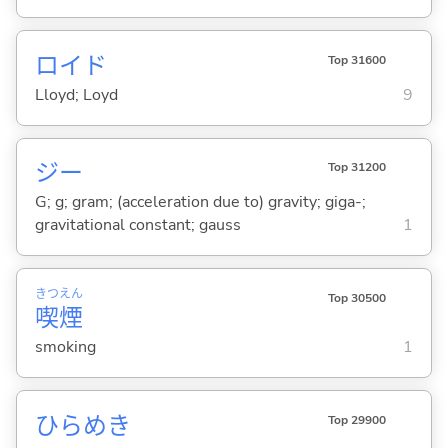
ロイド
Top 31600
Lloyd; Loyd
9
ジー
Top 31200
G; g; gram; (acceleration due to) gravity; giga-;
gravitational constant; gauss
1
きつ
えん
Top 30500
喫
煙
smoking
1
ひらめき
Top 29900