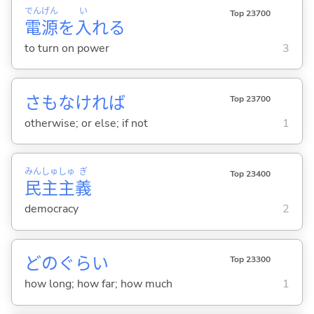
でん
げん
い
Top 23700
電
源
を
入
れ
る
to turn on power
3
さもなければ
Top 23700
otherwise; or else; if not
1
みん
しゅ
しゅ
ぎ
Top 23400
民
主
主
義
democracy
2
どのぐらい
Top 23300
how long; how far; how much
1