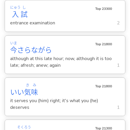
にゅう
し
Top 23300
入
試
entrance examination
2
いま
Top 21800
今
さらながら
although at this late hour; now, although it is too
late; afresh; anew; again
1
き
み
Top 21800
いい
気
味
it serves you (him) right; it's what you (he)
deserves
1
そく
ろう
Top 21300