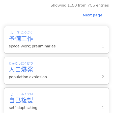
Showing 1..50 from 755 entries
Next page
よ
び
こう
さく
予
備
工
作
spade work; preliminaries
1
じん
こう
ばく
はつ
人
口
爆
発
population explosion
2
じ
こ
ふく
せい
自
己
複
製
self-duplicating
1