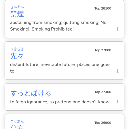
きん
えん
Top 28100
禁
煙
abstaining from smoking; quitting smoking; No
Smoking!; Smoking Prohibited!
1
さき
ざき
Top 27800
先
々
distant future; inevitable future; places one goes
to
1
すっとぼけ
る
Top 27400
to feign ignorance; to pretend one doesn't know
1
こう
あん
Top 26900
公
安