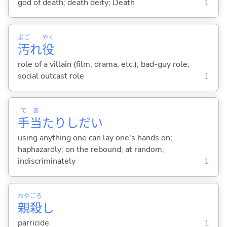
god of death; death deity; Death
1
よご
やく
汚
れ
役
role of a villain (film, drama, etc.); bad-guy role;
social outcast role
1
て
あ
手
当
たりしだい
using anything one can lay one's hands on;
haphazardly; on the rebound; at random;
indiscriminately
1
おや
ごろ
親
殺
し
parricide
1