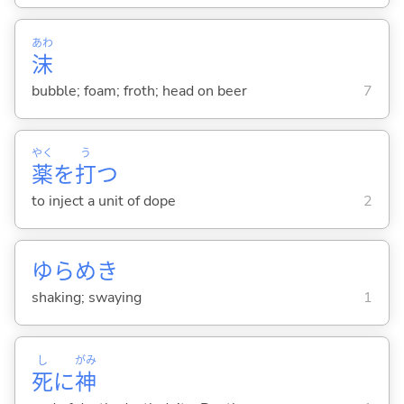
あわ
沫
bubble; foam; froth; head on beer
7
やく
う
薬
を
打
つ
to inject a unit of dope
2
ゆらめき
shaking; swaying
1
し
がみ
死
に
神