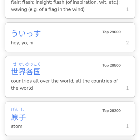
flair; flash; insight; flash (of inspiration, wit, etc.);
waving (e.g. of a flag in the wind)
1
ういっす
Top 29000
hey; yo; hi
2
せ
かい
かっ
こく
Top 28500
世
界
各
国
countries all over the world; all the countries of
the world
1
げん
し
Top 28200
原
子
atom
1