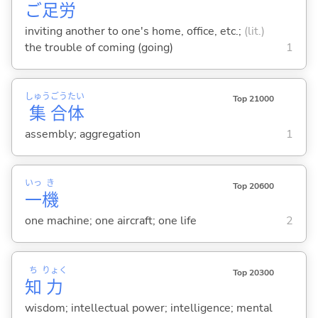
ご
足
労
inviting another to one's home, office, etc.;
(lit.)
the trouble of coming (going)
1
しゅう
ごう
たい
Top 21000
集
合
体
assembly; aggregation
1
いっ
き
Top 20600
一
機
one machine; one aircraft; one life
2
ち
りょく
Top 20300
知
力
wisdom; intellectual power; intelligence; mental