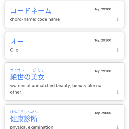
コードネーム
Top 29200
chord-name; code name
1
オー
Top 29100
O; o
1
ぜっ
せい
び
じょ
Top 29100
絶
世
の
美
女
woman of unmatched beauty; beauty like no
other
1
けん
こう
しん
だん
Top 29000
健
康
診
断
physical examination
1