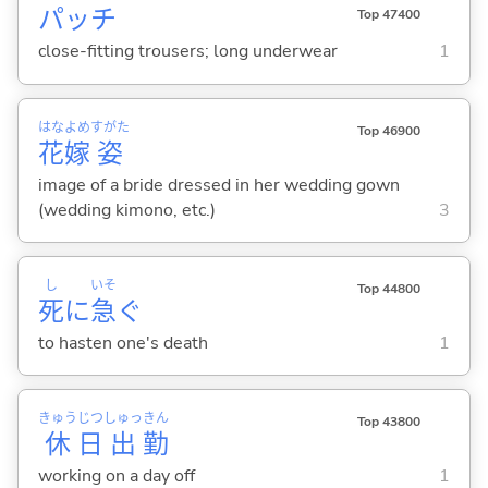
パッチ
Top 47400
close-fitting trousers; long underwear
1
はな
よめ
すがた
Top 46900
花
嫁
姿
image of a bride dressed in her wedding gown
(wedding kimono, etc.)
3
し
いそ
Top 44800
死
に
急
ぐ
to hasten one's death
1
きゅう
じつ
しゅっ
きん
Top 43800
休
日
出
勤
working on a day off
1