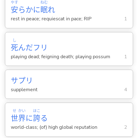
やす
ねむ
安
らかに
眠
れ
rest in peace; requiescat in pace; RIP
1
し
死
んだフリ
playing dead; feigning death; playing possum
1
サプリ
supplement
4
せ
かい
ほこ
世
界
に
誇
る
world-class; (of) high global reputation
2