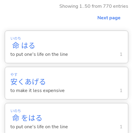
Showing 1..50 from 770 entries
Next page
いのち
命
は
る
to put one's life on the line
1
やす
安
くあげ
る
to make it less expensive
1
いのち
命
をは
る
to put one's life on the line
1