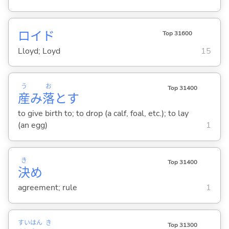
ロイド
Top 31600
Lloyd; Loyd
15
う
お
Top 31400
産
み
落
と
す
to give birth to; to drop (a calf, foal, etc.); to lay
(an egg)
1
き
Top 31400
決
め
agreement; rule
1
すい
はん
き
Top 31300