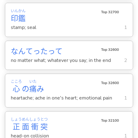
いん
かん
Top 32700
印
鑑
stamp; seal
1
なんてったって
Top 32600
no matter what; whatever you say; in the end
2
こころ
いた
Top 32600
心
の
痛
み
heartache; ache in one's heart; emotional pain
1
しょう
めん
しょう
とつ
Top 32100
正
面
衝
突
head-on collision
1