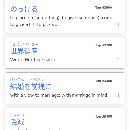
のっけ
る
Top 40600
to place on (something); to give (someone) a ride;
to give a lift; to pick up
1
せ
かい
い
さん
Top 40200
世
界
遺
産
World Heritage (site)
2
けっ
こん
ぜん
てい
Top 40000
結
婚
を
前
提
に
with a view to marriage; with marriage in mind
1
いん
めつ
Top 39400
隠
滅