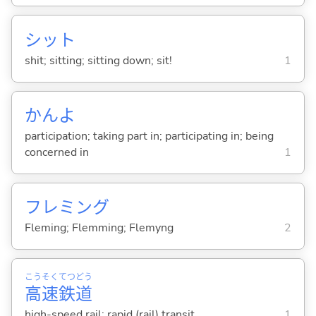
シット
shit; sitting; sitting down; sit!
1
かんよ
participation; taking part in; participating in; being
concerned in
1
フレミング
Fleming; Flemming; Flemyng
2
こう
そく
てつ
どう
高
速
鉄
道
high-speed rail; rapid (rail) transit
1