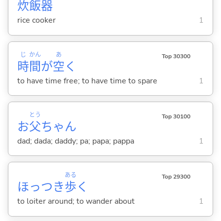
炊
飯
器
rice cooker
1
じ
かん
あ
Top 30300
時
間
が
空
く
to have time free; to have time to spare
1
とう
Top 30100
お
父
ちゃん
dad; dada; daddy; pa; papa; pappa
1
ある
Top 29300
ほっつき
歩
く
to loiter around; to wander about
1