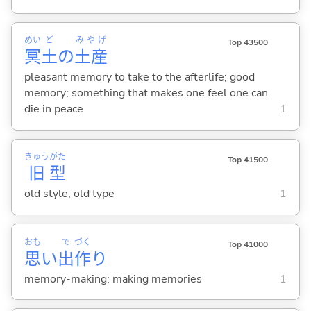
めい
ど
みやげ
Top 43500
冥
土
の
土産
pleasant memory to take to the afterlife; good
memory; something that makes one feel one can
die in peace
1
きゅう
がた
Top 41500
旧
型
old style; old type
1
おも
で
づく
Top 41000
思
い
出
作
り
memory-making; making memories
1