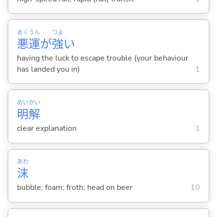
あく
うん
つよ
悪
運
が
強
い
having the luck to escape trouble (your behaviour
has landed you in)
1
めい
かい
明
解
clear explanation
1
あわ
沫
bubble; foam; froth; head on beer
10