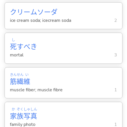
クリームソーダ
ice cream soda; icecream soda
2
し
死
すべき
mortal
3
きん
せん
い
筋
繊
維
muscle fiber; muscle fibre
1
か
ぞく
しゃ
しん
家
族
写
真
family photo
1