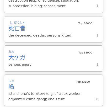
destruction (esp. of evidence); spoliation;
suppression; hiding; concealment
1
し
ぼう
しゃ
Top 38000
死
亡
者
the deceased; deaths; persons killed
1
おお
Top 33900
大
ケガ
serious injury
1
しま
Top 33100
嶋
island; one's territory (e.g. of a sex worker,
organized crime gang); one's turf
10