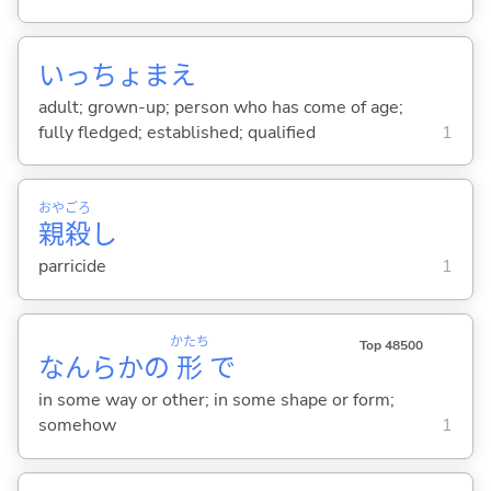
いっちょまえ
adult; grown-up; person who has come of age;
fully fledged; established; qualified
1
おや
ごろ
親
殺
し
parricide
1
かたち
Top 48500
なんらかの
形
で
in some way or other; in some shape or form;
somehow
1