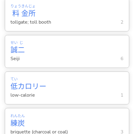
りょう
きん
じょ
料
金
所
tollgate; toll booth
2
せい
じ
誠
二
Seiji
6
てい
低
カロリー
low-calorie
1
れん
たん
練
炭
briquette (charcoal or coal)
3