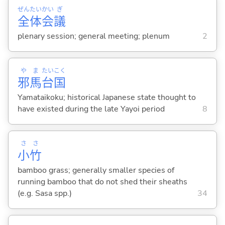
ぜん
たい
かい
ぎ
全
体
会
議
plenary session; general meeting; plenum
2
や
ま
たい
こく
邪
馬
台
国
Yamataikoku; historical Japanese state thought to
have existed during the late Yayoi period
8
さ
さ
小
竹
bamboo grass; generally smaller species of
running bamboo that do not shed their sheaths
(e.g. Sasa spp.)
34