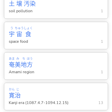
土
壌
汚
染
soil pollution
1
う
ちゅう
しょく
宇
宙
食
space food
1
あま
み
ち
ほう
奄
美
地
方
Amami region
1
かん
じ
寛
治
Kanji era (1087.4.7-1094.12.15)
13