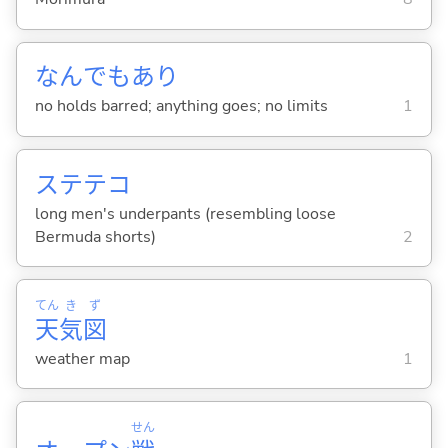
なんでもあり
no holds barred; anything goes; no limits
1
ステテコ
long men's underpants (resembling loose
Bermuda shorts)
2
てん
き
ず
天
気
図
weather map
1
せん