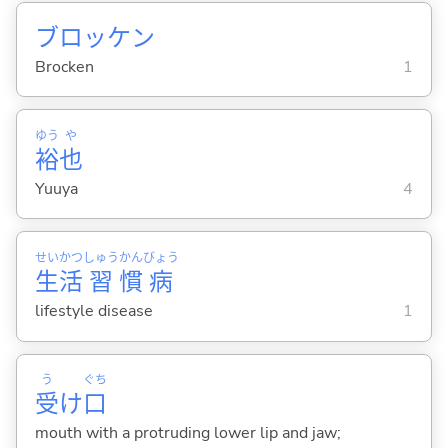
ブロッケン
Brocken
1
ゆう
や
裕
也
Yuuya
4
せい
かつ
しゅう
かん
びょう
生
活
習
慣
病
lifestyle disease
1
う
ぐち
受
け
口
mouth with a protruding lower lip and jaw;