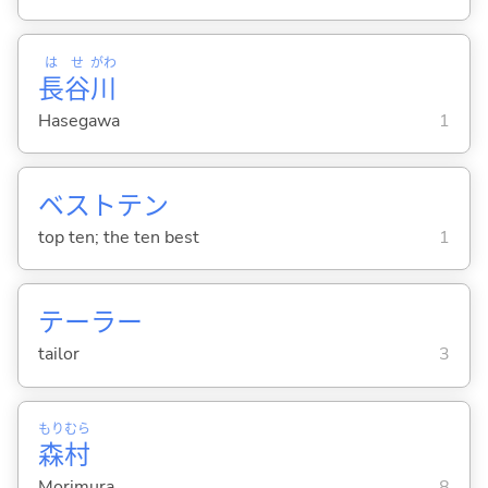
は
せ
がわ
長
谷
川
Hasegawa
1
ベストテン
top ten; the ten best
1
テーラー
tailor
3
もり
むら
森
村
Morimura
8