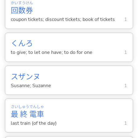
かい
すう
けん
回
数
券
coupon tickets; discount tickets; book of tickets
1
くんろ
to give; to let one have; to do for one
1
スザンヌ
Susanne; Suzanne
1
さい
しゅう
でん
しゃ
最
終
電
車
last train (of the day)
1