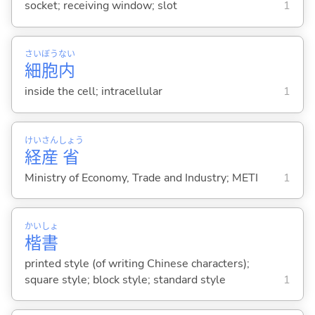
socket; receiving window; slot
1
さい
ぼう
ない
細
胞
内
inside the cell; intracellular
1
けい
さん
しょう
経
産
省
Ministry of Economy, Trade and Industry; METI
1
かい
しょ
楷
書
printed style (of writing Chinese characters);
square style; block style; standard style
1