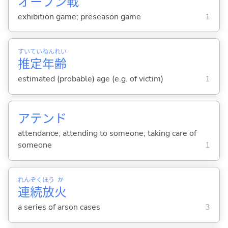
オープン
戦
exhibition game; preseason game
1
すい
てい
ねん
れい
推
定
年
齢
estimated (probable) age (e.g. of victim)
1
アテンド
attendance; attending to someone; taking care of
someone
1
れん
ぞく
ほう
か
連
続
放
火
a series of arson cases
3