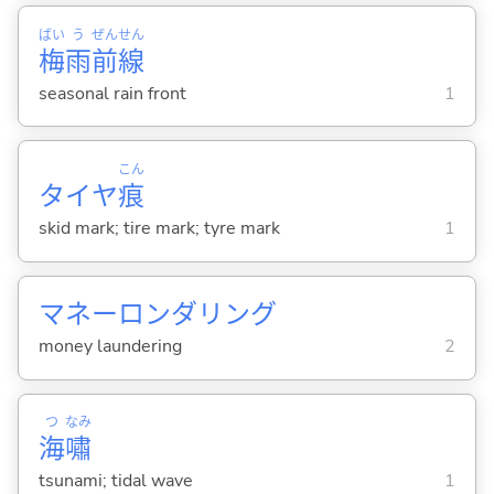
ばい
う
ぜん
せん
梅
雨
前
線
seasonal rain front
1
こん
タイヤ
痕
skid mark; tire mark; tyre mark
1
マネーロンダリング
money laundering
2
つ
なみ
海
嘯
tsunami; tidal wave
1