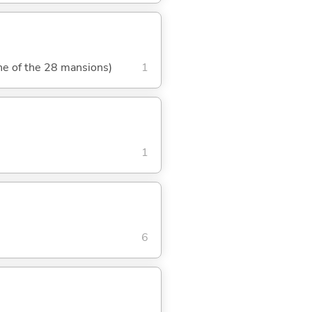
one of the 28 mansions)
1
1
6