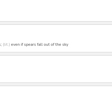
s;
(lit.)
even if spears fall out of the sky