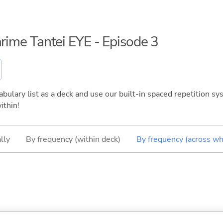
arime Tantei EYE - Episode 3
bulary list as a deck and use our built-in spaced repetition sys
ithin!
lly
By frequency (within deck)
By frequency (across wh