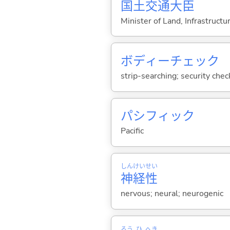
国
土
交
通
大
臣
Minister of Land, Infrastructu
ボディーチェック
strip-searching; security chec
パシフィック
Pacific
しん
けい
せい
神
経
性
nervous; neural; neurogenic
ろう
ひ
へき