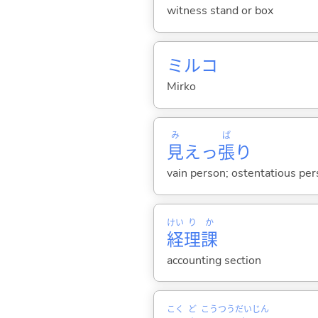
witness stand or box
ミルコ
Mirko
み
ぱ
見
えっ
張
り
vain person; ostentatious per
けい
り
か
経
理
課
accounting section
こく
ど
こう
つう
だい
じん