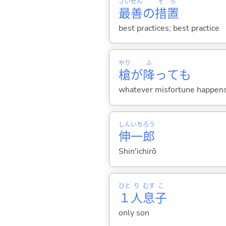
さい
ぜん
そ
ち
最
善
の
措
置
best practices; best practice
やり
ふ
槍
が
降
っても
whatever misfortune happen
しん
いち
ろう
伸
一
郎
Shin'ichirō
ひと
り
むす
こ
１
人
息
子
only son