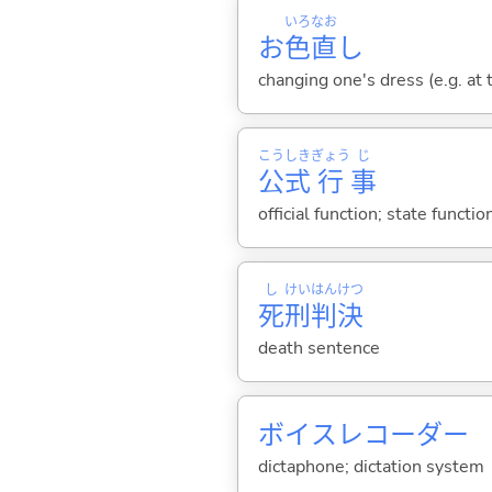
いろ
なお
お
色
直
し
changing one's dress (e.g. at
こう
しき
ぎょう
じ
公
式
行
事
official function; state functio
し
けい
はん
けつ
死
刑
判
決
death sentence
ボイスレコーダー
dictaphone; dictation system