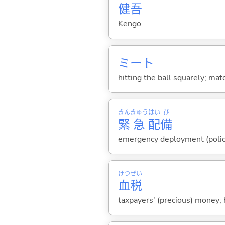
健
吾
Kengo
ミート
hitting the ball squarely; mat
きん
きゅう
はい
び
緊
急
配
備
emergency deployment (police
けつ
ぜい
血
税
taxpayers' (precious) money; 