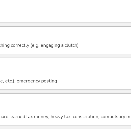
ching correctly (e.g. engaging a clutch)
, etc.); emergency posting
hard-earned tax money; heavy tax; conscription; compulsory mil