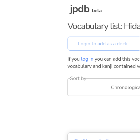
jpdb
beta
Vocabulary list: Hid
If you
log in
you can add this voca
vocabulary and kanji contained w
Sort by
Chronologica