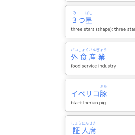
み
ぼし
３
つ
星
three stars (shape); three sta
がい
しょく
さん
ぎょう
外
食
産
業
food service industry
ぶた
イベリコ
豚
black Iberian pig
しょう
にん
せき
証
人
席