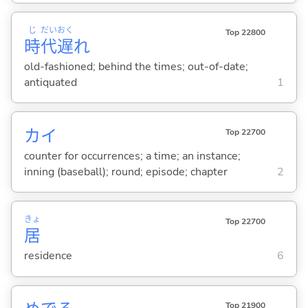
じ
だい
おく
Top 22800
時
代
遅
れ
old-fashioned; behind the times; out-of-date;
antiquated
1
カイ
Top 22700
counter for occurrences; a time; an instance;
inning (baseball); round; episode; chapter
2
きょ
Top 22700
居
residence
6
Top 21900