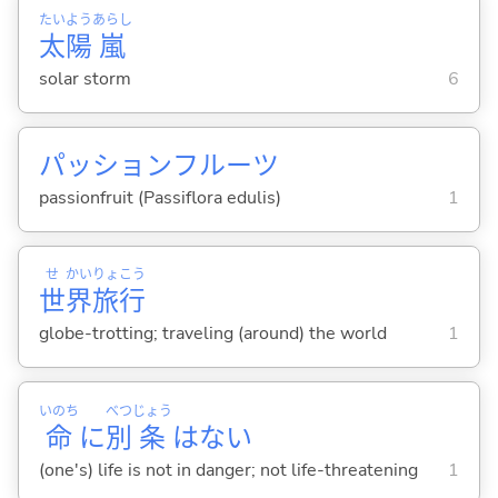
たい
よう
あらし
太
陽
嵐
solar storm
6
パッションフルーツ
passionfruit (Passiflora edulis)
1
せ
かい
りょ
こう
世
界
旅
行
globe-trotting; traveling (around) the world
1
いのち
べつ
じょう
命
に
別
条
はない
(one's) life is not in danger; not life-threatening
1