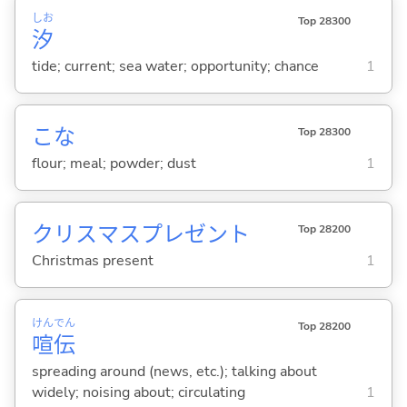
しお
Top 28300
汐
tide; current; sea water; opportunity; chance
1
こな
Top 28300
flour; meal; powder; dust
1
クリスマスプレゼント
Top 28200
Christmas present
1
けん
でん
Top 28200
喧
伝
spreading around (news, etc.); talking about
widely; noising about; circulating
1