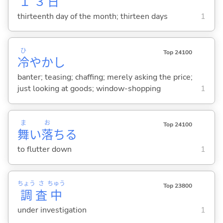
１３
日
thirteenth day of the month; thirteen days
1
ひ
Top 24100
冷
やかし
banter; teasing; chaffing; merely asking the price;
just looking at goods; window-shopping
1
ま
お
Top 24100
舞
い
落
ち
る
to flutter down
1
ちょう
さ
ちゅう
Top 23800
調
査
中
under investigation
1