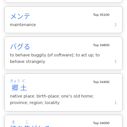
メンテ
Top 35100
maintenance
1
バグ
る
Top 34800
to behave buggily (of software); to act up; to
behave strangely
1
きょう
ど
Top 34400
郷
土
native place; birth-place; one's old home;
province; region; locality
1
ま
こ
Top 34000