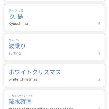
きゅう
しま
久
島
Kyuushima
4
なみ
の
波
乗
り
surfing
1
ホワイトクリスマス
white Christmas
2
こう
すい
かく
りつ
降
水
確
率