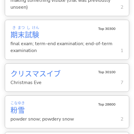
making something visible (that was previously
unseen)
2
き
まつ
し
けん
Top 30300
期
末
試
験
final exam; term-end examination; end-of-term
examination
1
クリスマスイブ
Top 30100
Christmas Eve
7
こな
ゆき
Top 28600
粉
雪
powder snow; powdery snow
2