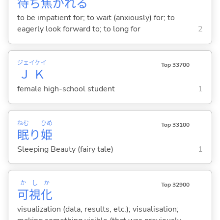
待
ち
焦
がれ
る
to be impatient for; to wait (anxiously) for; to
eagerly look forward to; to long for
2
ジェイケイ
Top 33700
ＪＫ
female high-school student
1
ねむ
ひめ
Top 33100
眠
り
姫
Sleeping Beauty (fairy tale)
1
か
し
か
Top 32900
可
視
化
visualization (data, results, etc.); visualisation;