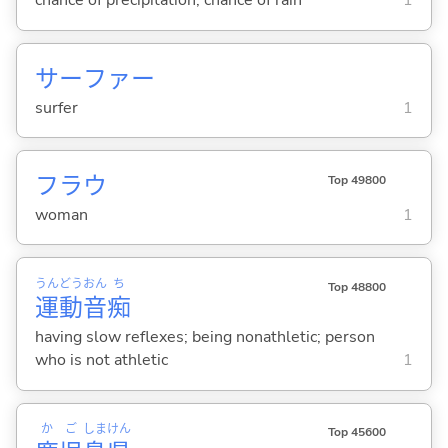
chance of precipitation; chance of rain
1
サーファー
surfer
1
フラウ
Top 49800
woman
1
うん
どう
おん
ち
Top 48800
運
動
音
痴
having slow reflexes; being nonathletic; person
who is not athletic
1
か
ご
しま
けん
Top 45600