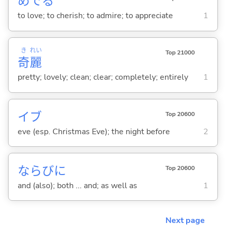
めで
る
to love; to cherish; to admire; to appreciate
1
き
れい
Top 21000
奇
麗
pretty; lovely; clean; clear; completely; entirely
1
イブ
Top 20600
eve (esp. Christmas Eve); the night before
2
ならびに
Top 20600
and (also); both ... and; as well as
1
Next page