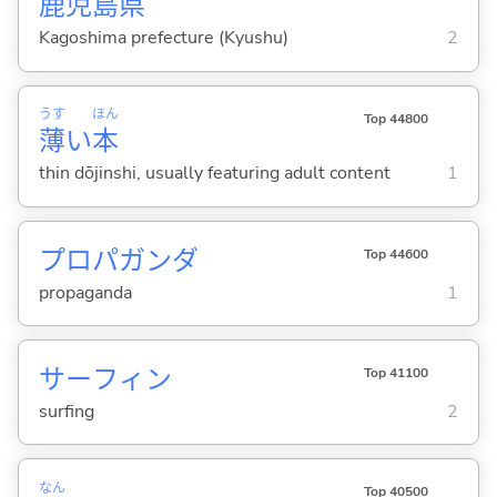
鹿
児
島
県
Kagoshima prefecture (Kyushu)
2
うす
ほん
Top 44800
薄
い
本
thin dōjinshi, usually featuring adult content
1
プロパガンダ
Top 44600
propaganda
1
サーフィン
Top 41100
surfing
2
なん
Top 40500