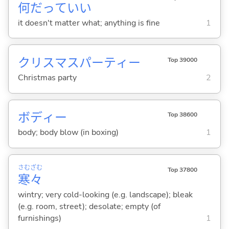
何
だっていい
it doesn't matter what; anything is fine
1
クリスマスパーティー
Top 39000
Christmas party
2
ボディー
Top 38600
body; body blow (in boxing)
1
さむ
ざむ
Top 37800
寒
々
wintry; very cold-looking (e.g. landscape); bleak
(e.g. room, street); desolate; empty (of
furnishings)
1