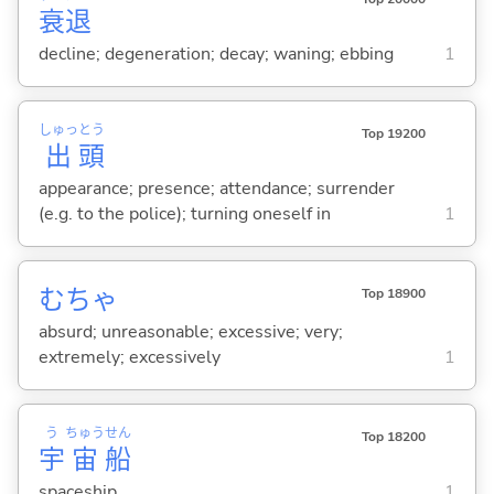
衰
退
decline; degeneration; decay; waning; ebbing
1
しゅっ
とう
Top 19200
出
頭
appearance; presence; attendance; surrender
(e.g. to the police); turning oneself in
1
むちゃ
Top 18900
absurd; unreasonable; excessive; very;
extremely; excessively
1
う
ちゅう
せん
Top 18200
宇
宙
船
spaceship
1