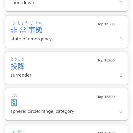
countdown
1
ひ
じょう
じ
たい
Top 16500
非
常
事
態
state of emergency
1
とう
こう
Top 15900
投
降
surrender
1
けん
Top 15800
圏
sphere; circle; range; category
1
いつ
だつ
Top 15100