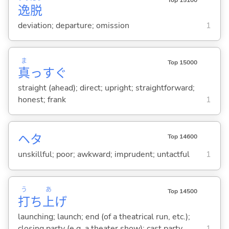
逸
脱
deviation; departure; omission
1
ま
Top 15000
真
っすぐ
straight (ahead); direct; upright; straightforward;
honest; frank
1
ヘタ
Top 14600
unskillful; poor; awkward; imprudent; untactful
1
う
あ
Top 14500
打
ち
上
げ
launching; launch; end (of a theatrical run, etc.);
closing party (e.g. a theater show); cast party
1