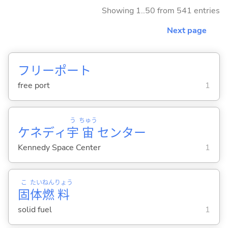
Showing 1..50 from 541 entries
Next page
フリーポート
free port
1
う
ちゅう
ケネディ
宇
宙
センター
Kennedy Space Center
1
こ
たい
ねん
りょう
固
体
燃
料
solid fuel
1