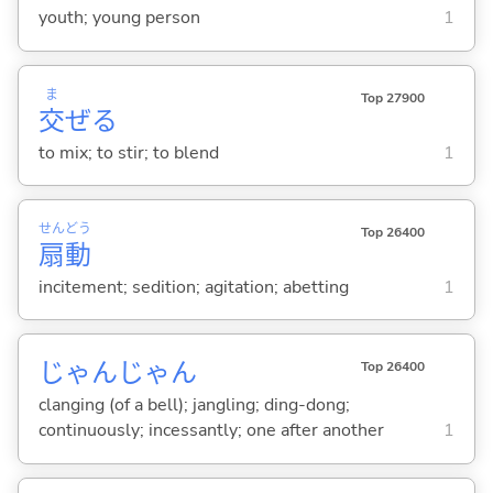
youth; young person
1
ま
Top 27900
交
ぜ
る
to mix; to stir; to blend
1
せん
どう
Top 26400
扇
動
incitement; sedition; agitation; abetting
1
じゃんじゃん
Top 26400
clanging (of a bell); jangling; ding-dong;
continuously; incessantly; one after another
1