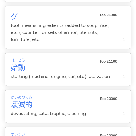
グ
Top 21900
tool; means; ingredients (added to soup, rice,
etc.); counter for sets of armor, utensils,
furniture, etc.
1
し
どう
Top 21100
始
動
starting (machine, engine, car, etc.); activation
1
かい
めつ
てき
Top 20000
壊
滅
的
devastating; catastrophic; crushing
1
すい
たい
Top 20000