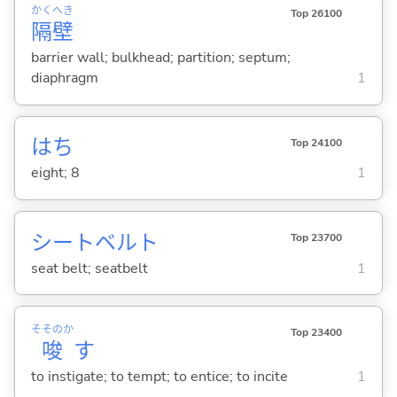
かく
へき
Top 26100
隔
壁
barrier wall; bulkhead; partition; septum;
diaphragm
1
はち
Top 24100
eight; 8
1
シートベルト
Top 23700
seat belt; seatbelt
1
そそのか
Top 23400
唆
す
to instigate; to tempt; to entice; to incite
1