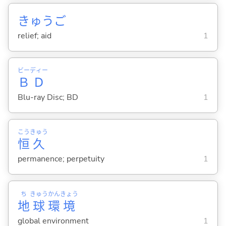
きゅうご
relief; aid
1
ビー
ディー
Ｂ
Ｄ
Blu-ray Disc; BD
1
こう
きゅう
恒
久
permanence; perpetuity
1
ち
きゅう
かん
きょう
地
球
環
境
global environment
1