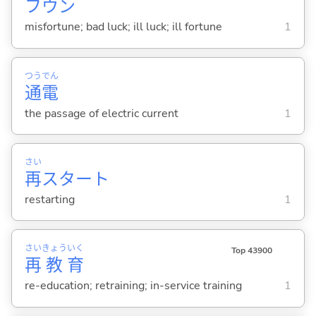
フウン
misfortune; bad luck; ill luck; ill fortune
1
つう
でん
通
電
the passage of electric current
1
さい
再
スタート
restarting
1
さい
きょう
いく
Top 43900
再
教
育
re-education; retraining; in-service training
1