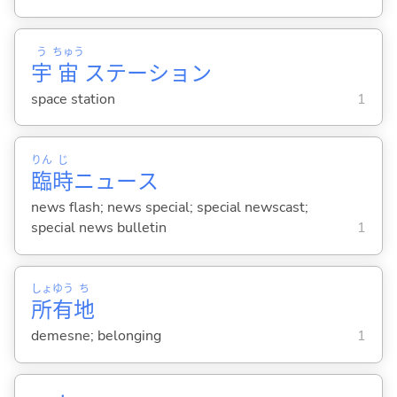
う
ちゅう
宇
宙
ステーション
space station
1
りん
じ
臨
時
ニュース
news flash; news special; special newscast;
special news bulletin
1
しょ
ゆう
ち
所
有
地
demesne; belonging
1