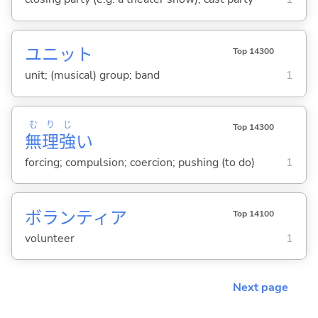
ユニット
Top 14300
unit; (musical) group; band
1
む
り
じ
Top 14300
無
理
強
い
forcing; compulsion; coercion; pushing (to do)
1
ボランティア
Top 14100
volunteer
1
Next page