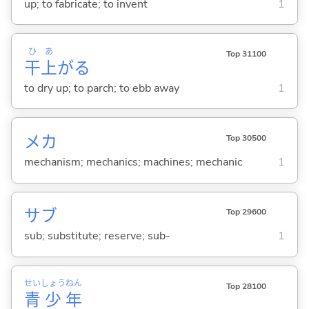
up; to fabricate; to invent
1
ひ
あ
Top 31100
干
上
が
る
to dry up; to parch; to ebb away
1
メカ
Top 30500
mechanism; mechanics; machines; mechanic
1
サブ
Top 29600
sub; substitute; reserve; sub-
1
せい
しょう
ねん
Top 28100
青
少
年