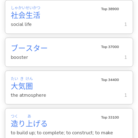
しゃ
かい
せい
かつ
Top 38900
社
会
生
活
social life
1
ブースター
Top 37000
booster
1
たい
き
けん
Top 34400
大
気
圏
the atmosphere
1
つく
あ
Top 33100
造
り
上
げ
る
to build up; to complete; to construct; to make